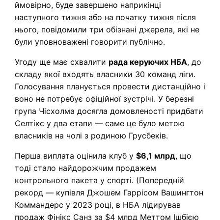
ймовірно, буде завершено наприкінці
наступного тижня або на початку тижня після
нього, повідомили три обізнані джерела, які не
були уповноважені говорити публічно.
Угоду ще має схвалити
рада керуючих НБА
, до
складу якої входять власники 30 команд ліги.
Голосування планується провести дистанційно і
воно не потребує офіційної зустрічі. У березні
група Чісхолма досягла домовленості придбати
Селтікс у два етапи — саме це було метою
власників на чолі з родиною Грусбеків.
Перша виплата оцінила клуб у
$6,1 млрд
, що
тоді стало найдорожчим продажем
контрольного пакета у спорті. (Попередній
рекорд — купівля Джошем Гаррісом Вашингтон
Коммандерс у 2023 році, в НБА лідирував
продаж Фінікс Санз за $4 млрд Меттом Ішбією