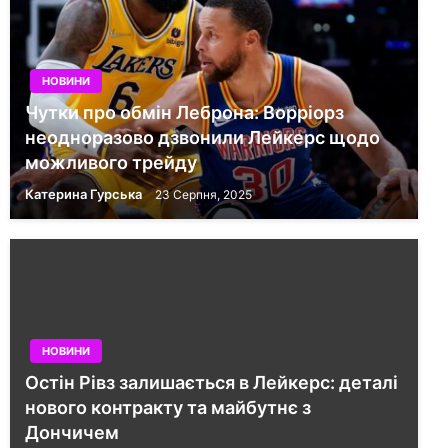
НОВИНИ
Чутки про обмін Леброна: Ворріорз
неодноразово дзвонили Лейкерс щодо
можливого трейду
Катерина Гурська
23 Серпня, 2025
НОВИНИ
Остін Рівз залишається в Лейкерс: деталі
нового контракту та майбутнє з
Дончичем