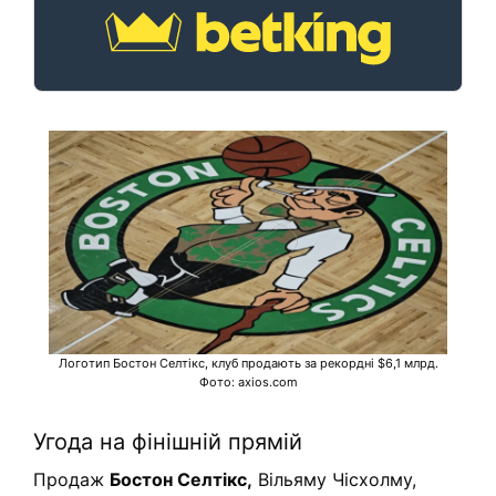
Логотип Бостон Селтікс, клуб продають за рекордні $6,1 млрд.
Фото: axios.com
Угода на фінішній прямій
Продаж
Бостон Селтікс,
Вільяму Чісхолму,