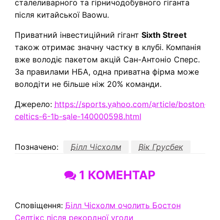
сталеливарного та гірничодобувного гіганта
після китайської Baowu.
Приватний інвестиційний гігант
Sixth Street
також отримає значну частку в клубі. Компанія
вже володіє пакетом акцій Сан-Антоніо Сперс.
За правилами НБА, одна приватна фірма може
володіти не більше ніж 20% команди.
Джерело:
https://sports.yahoo.com/article/boston-
celtics-6-1b-sale-140000598.html
Позначено:
Білл Чісхолм
Вік Грусбек
1 КОМЕНТАР
Сповіщення:
Білл Чісхолм очолить Бостон
Селтікс після рекордної угоди