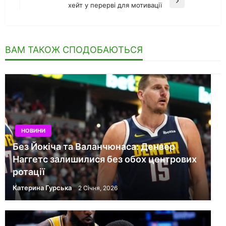
Наступний
хейт у перерві для мотивації
запис
ВАМ ТАКОЖ СПОДОБАЮТЬСЯ
НОВИНИ
Без Йокіча та Валанчюнаса: Денвер
Наггетс залишилися без обох центрових
ротації
Катерина Гурська
2 Січня, 2026