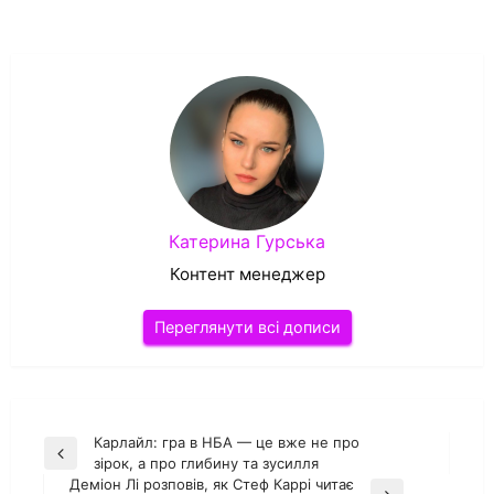
Катерина Гурська
Контент менеджер
Переглянути всі дописи
Навігація
Карлайл: гра в НБА — це вже не про
Попередній
зірок, а про глибину та зусилля
записів
запис
Деміон Лі розповів, як Стеф Каррі читає