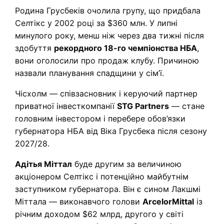
Родина Грусбеків очолила групу, що придбала
Селтікс у 2002 році за $360 млн. У липні
минулого року, менш ніж через два тижні після
здобуття
рекордного 18-го чемпіонства НБА
,
вони оголосили про продаж клубу. Причиною
назвали планування спадщини у сім’ї.
Чісхолм — співзасновник і керуючий партнер
приватної інвесткомпанії
STG Partners
— стане
головним інвестором і перебере обов’язки
губернатора НБА від Віка Грусбека після сезону
2027/28.
Адітья Міттал
буде другим за величиною
акціонером Селтікс і потенційно майбутнім
заступником губернатора. Він є сином Лакшмі
Міттала — виконавчого голови
ArcelorMittal
із
річним доходом $62 млрд, другого у світі