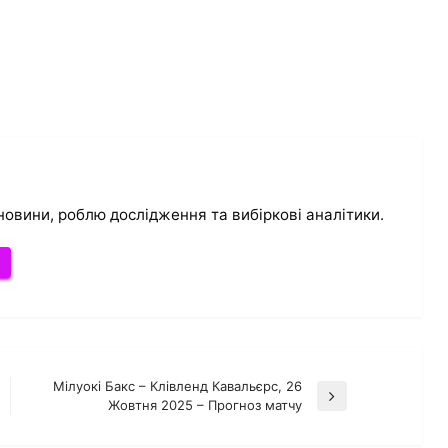
новини, роблю дослідження та вибіркові аналітики.
и
Мілуокі Бакс – Клівленд Кавальєрс, 26
Наступний
Жовтня 2025 – Прогноз матчу
запис