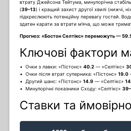
втрату Джейсона Тейтума, минулорічна стабіль
(
39–13
) і кращий захист другої хвилі (нижчі, н
підкреслюють потенційну перевагу гостей. Вод
здатен карати за втрати м’яча, що може трима
Прогноз: «Бостон Селтікс» переможуть — 59.
Ключові фактори м
Очки з лавки: «Пістонс»
40.2
— «Селтікс»
3
Очки після втрат суперника: «Пістонс»
19.0
Другий шанс: «Пістонс»
14.9
— «Селтікс»
14
Минулорічні показники Сходу: «Селтікс»
39–
Ставки та ймовірно