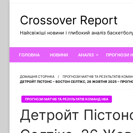
Skip
to
Crossover Report
content
Найсвіжіші новини і глибокий аналіз баскетбол
ГОЛОВНА
НОВИНИ
АНАЛІЗ
ПРОГНОЗИ 
ДОМАШНЯ СТОРІНКА
ПРОГНОЗИ МАТЧІВ ТА РЕЗУЛЬТАТІВ КОМА
ДЕТРОЙТ ПІСТОНС – БОСТОН СЕЛТІКС, 26 ЖОВТНЯ 2025 – ПРОГН
ПРОГНОЗИ МАТЧІВ ТА РЕЗУЛЬТАТІВ КОМАНД НБА
Детройт Пістон