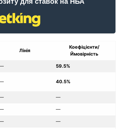
озиту для ставок на НБА
Коефіцієнти/
Лінія
Ймовірність
—
59.5%
—
40.5%
—
—
—
—
—
—