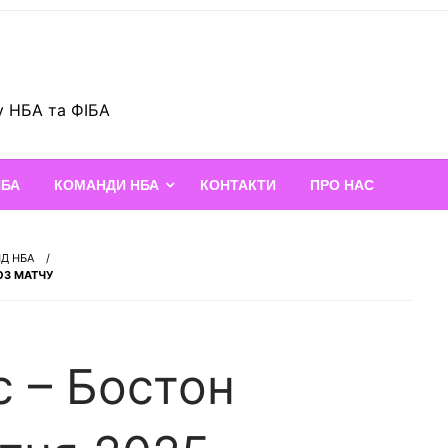
у НБА та ФІБА
НБА
КОМАНДИ НБА
КОНТАКТИ
ПРО НАС
НД НБА
ОЗ МАТЧУ
с – Бостон