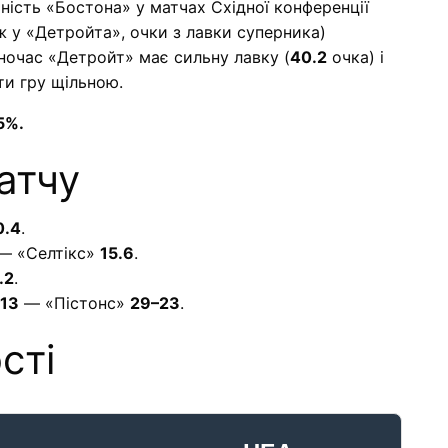
ність «Бостона» у матчах Східної конференції
іж у «Детройта», очки з лавки суперника)
ночас «Детройт» має сильну лавку (
40.2
очка) і
ти гру щільною.
5%.
атчу
0.4
.
— «Селтікс»
15.6
.
.2
.
13
— «Пістонс»
29–23
.
сті