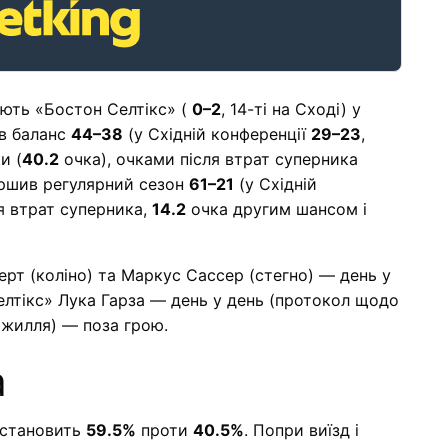
мають «Бостон Селтікс» (
0–2
, 14-ті на Сході) у
ав баланс
44–38
(у Східній конференції
29–23
,
и (
40.2
очка), очками після втрат суперника
ершив регулярний сезон
61–21
(у Східній
я втрат суперника,
14.2
очка другим шансом і
ерт (коліно) та Маркус Сассер (стегно) — день у
Селтікс» Лука Гарза — день у день (протокол щодо
ожилля) — поза грою.
а
ч становить
59.5%
проти
40.5%
. Попри виїзд і