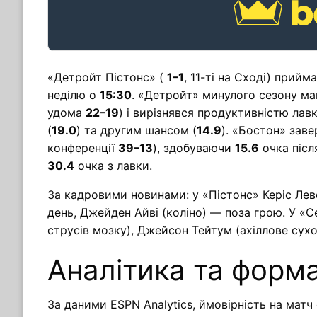
«Детройт Пістонс» (
1–1
, 11-ті на Сході) прий
неділю о
15:30
. «Детройт» минулого сезону м
удома
22–19
) і вирізнявся продуктивністю лавк
(
19.0
) та другим шансом (
14.9
). «Бостон» зав
конференції
39–13
), здобуваючи
15.6
очка післ
30.4
очка з лавки.
За кадровими новинами: у «Пістонс» Керіс Лев
день, Джейден Айві (коліно) — поза грою. У «
струсів мозку), Джейсон Тейтум (ахіллове сух
Аналітика та форм
За даними ESPN Analytics, ймовірність на мат