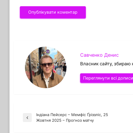
Савченко Денис
Власник сайту, збираю 
Переглянути всі допис
Індіана Пейсерс – Мемфіс Ґріззліс, 25
Навігація
Попередній
Жовтня 2025 – Прогноз матчу
запис