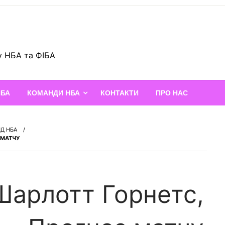
у НБА та ФІБА
НБА
КОМАНДИ НБА
КОНТАКТИ
ПРО НАС
НД НБА
 МАТЧУ
Шарлотт Горнетс,