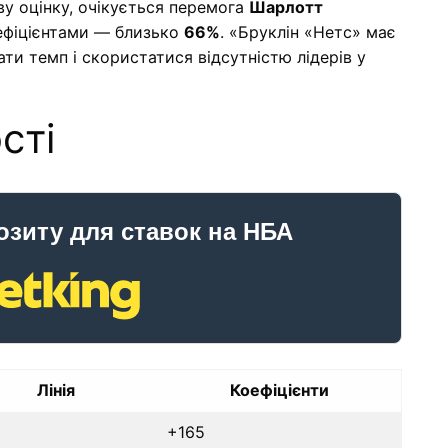
ву оцінку, очікується перемога
Шарлотт
оефіцієнтами — близько
66%
. «Бруклін «Нетс» має
зати темп і скористатися відсутністю лідерів у
сті
озиту для ставок на НБА
Лінія
Коефіцієнти
+165