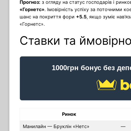
Прогноз:
з огляду на статус господарів і ринко
«Горнетс»
. Імовірність успіху за поточними к
шанс на покриття фори
+5.5
, якщо зуміє нав’я
«Горнетс».
Ставки та ймовірно
1000грн бонус без деп
Ринок
Манилайн — Бруклін «Нетс»
—