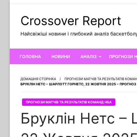
Skip
to
Crossover Report
content
Найсвіжіші новини і глибокий аналіз баскетбол
ГОЛОВНА
НОВИНИ
АНАЛІЗ
ПРОГНОЗИ 
ДОМАШНЯ СТОРІНКА
ПРОГНОЗИ МАТЧІВ ТА РЕЗУЛЬТАТІВ КОМА
БРУКЛІН НЕТС – ШАРЛОТТ ГОРНЕТС, 22 ЖОВТНЯ 2025 – ПРОГНОЗ
ПРОГНОЗИ МАТЧІВ ТА РЕЗУЛЬТАТІВ КОМАНД НБА
Бруклін Нетс – 