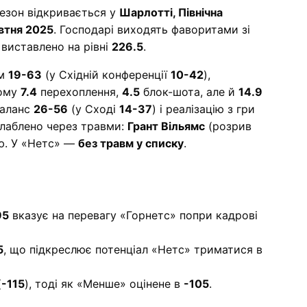
езон відкривається у
Шарлотті, Північна
втня 2025
. Господарі виходять фаворитами зі
л виставлено на рівні
226.5
.
ом
19-63
(у Східній конференції
10-42
),
ьому
7.4
перехоплення,
4.5
блок-шота, але й
14.9
баланс
26-56
(у Сході
14-37
) і реалізацію з гри
слаблено через травми:
Грант Вільямс
(розрив
ю. У «Нетс» —
без травм у списку
.
95
вказує на перевагу «Горнетс» попри кадрові
5
, що підкреслює потенціал «Нетс» триматися в
(
-115
), тоді як «Менше» оцінене в
-105
.