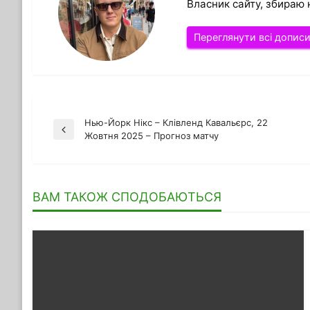
Власник сайту, збираю 
Переглянути всі допис
Нью-Йорк Нікс – Клівленд Кавальєрс, 22
Навігація
Попередній
Жовтня 2025 – Прогноз матчу
запис
записів
ВАМ ТАКОЖ СПОДОБАЮТЬСЯ