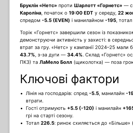
Бруклін «Нетс»
проти
Шарлотт «Горнетс»
— с
Кароліна
, початок о
19:00 EDT
у середу,
22 жо
спредом
-5.5 (EVEN)
і манилайном
-195
, тота
Торік «Горнетс» завершили сезон із показник
демонструючи активність у захисті: в середн
втрат за гру. «Нетс» у кампанії 2024–25 мали 
43.7%
, з-за дуги —
34.4%
. Склад «Горнетс» о
ПКЗ) та
ЛаМело Болл
(щиколотка) — поза гро
Ключові фактори
Лінія на господарів: спред
-5.5
, манилайн
-1
втрати.
Гості отримують
+5.5 (-120)
і манилайн
+16
грі на старті сезону.
Тотал
226.5
: ринок схиляється до «Більше» 