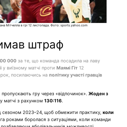
ана Мітчелла в грі 12 листопада. Фото: sports.yahoo.com
имав штраф
100 000
за те, що команда посадила на лаву
і
у виїзному матчі проти
Маямі Гіт
12
торок, посилаючись на
політику участі гравців
о пропускають гру через «відпочинок».
Жоден з
 у матчі з рахунком
130:116
.
ед сезоном 2023–24, щоб обмежити практику,
коли
га роками боролася з ситуаціями, коли команди
, позбавляючи вболівальників можливості