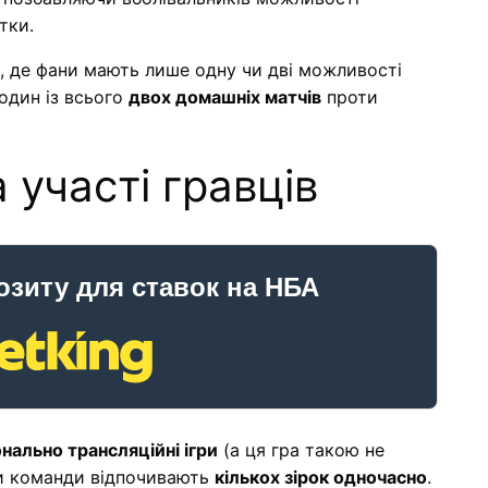
тки.
х, де фани мають лише одну чи дві можливості
 один із всього
двох домашніх матчів
проти
 участі гравців
озиту для ставок на НБА
онально трансляційні ігри
(а ця гра такою не
ли команди відпочивають
кількох зірок одночасно
.