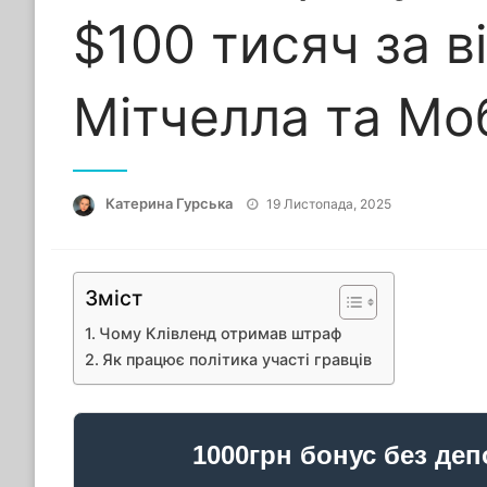
$100 тисяч за в
Мітчелла та Мо
Опубліковано
Катерина Гурська
19 Листопада, 2025
Зміст
Чому Клівленд отримав штраф
Як працює політика участі гравців
1000грн бонус без деп