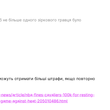
 не більше одного зіркового гравця було
 можуть отримати більші штрафи, якщо повторно
news/article/nba-fines-cavaliers-100k-for-resting-
d-game-against-heat-205010486.html