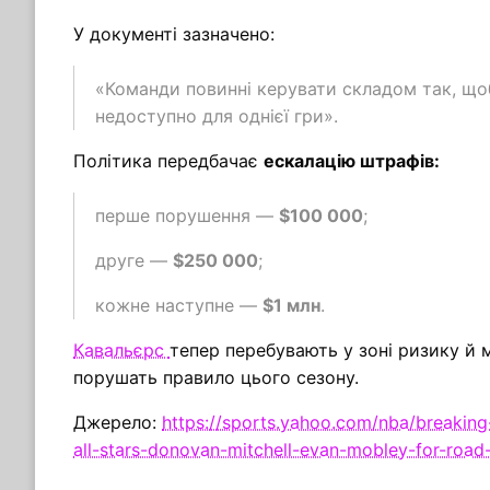
У документі зазначено:
«Команди повинні керувати складом так, щоб
недоступно для однієї гри».
Політика передбачає
ескалацію штрафів:
перше порушення —
$100 000
;
друге —
$250 000
;
кожне наступне —
$1 млн
.
Кавальєрс
тепер перебувають у зоні ризику й
порушать правило цього сезону.
Джерело:
https://sports.yahoo.com/nba/breaking-
all-stars-donovan-mitchell-evan-mobley-for-roa