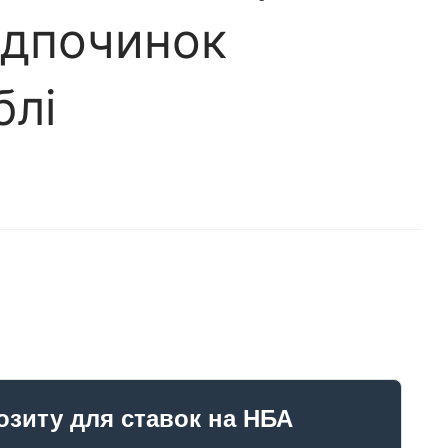
ідпочинок
блі
озиту для ставок на НБА