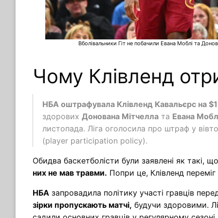
Вболівальники Гіт не побачили Евана Моблі та Донов
Чому Клівленд отр
НБА оштрафувала Клівленд Кавальєрс на $
здорових
Донована Мітчелла
та
Евана Мобл
листопада. Ліга оголосила про штраф у вів
(player participation policy).
Обидва баскетболісти були заявлені як такі, щ
них не мав травми.
Попри це, Клівленд переміг
НБА
запровадила політику участі гравців пер
зірки пропускають матчі,
будучи здоровими. Лі
садили основних гравців у регулярному сезоні