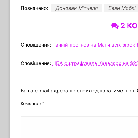
Позначено:
Донован Мітчелл
Еван Моблі
2 КО
Сповіщення:
Ранній прогноз на Матч всіх зірок
Сповіщення:
НБА оштрафувала Кавалєрс на $25
ЗАЛИШИТЬ ВІДПОВІДЬ
Ваша e-mail адреса не оприлюднюватиметься.
Коментар
*