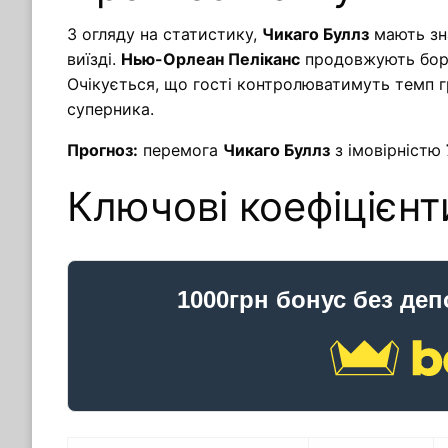
З огляду на статистику,
Чикаго Буллз
мають зна
виїзді.
Нью-Орлеан Пеліканс
продовжують боро
Очікується, що гості контролюватимуть темп
суперника.
Прогноз:
перемога
Чикаго Буллз
з імовірністю
Ключові коефіцієнт
1000грн бонус без деп