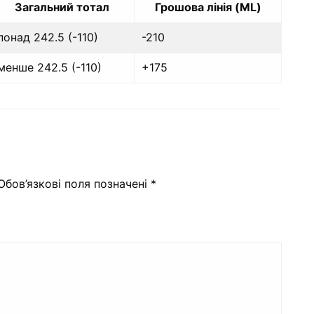
Загальний тотал
Грошова лінія (ML)
понад 242.5 (-110)
-210
менше 242.5 (-110)
+175
Обов’язкові поля позначені
*