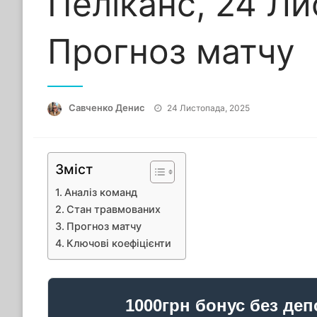
Пеліканс, 24 Ли
Прогноз матчу
Опубліковано
Савченко Денис
24 Листопада, 2025
Зміст
Аналіз команд
Стан травмованих
Прогноз матчу
Ключові коефіцієнти
1000грн бонус без деп