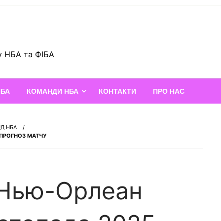
у НБА та ФІБА
НБА
КОМАНДИ НБА
КОНТАКТИ
ПРО НАС
НД НБА
 ПРОГНОЗ МАТЧУ
 Нью-Орлеан