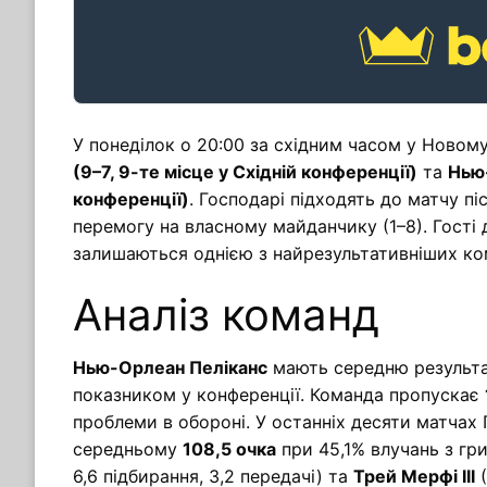
У понеділок о 20:00 за східним часом у Новом
(9–7, 9-те місце у Східній конференції)
та
Нью-
конференції)
. Господарі підходять до матчу пі
перемогу на власному майданчику (1–8). Гості д
залишаються однією з найрезультативніших ко
Аналіз команд
Нью-Орлеан Пеліканс
мають середню результ
показником у конференції. Команда пропускає
проблеми в обороні. У останніх десяти матчах
середньому
108,5 очка
при 45,1% влучань з г
6,6 підбирання, 3,2 передачі) та
Трей Мерфі III
(