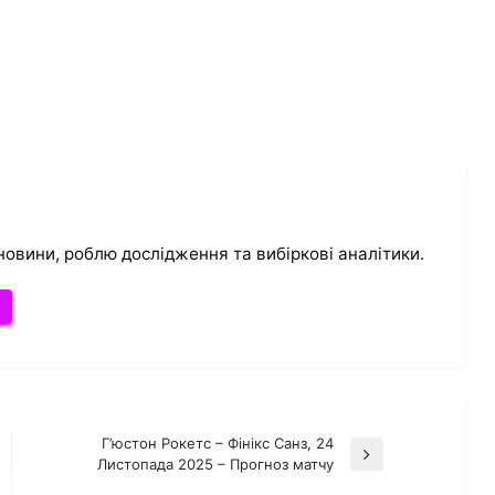
новини, роблю дослідження та вибіркові аналітики.
и
Г’юстон Рокетс – Фінікс Санз, 24
Наступний
Листопада 2025 – Прогноз матчу
запис