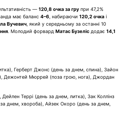
ультативність —
120,8 очка за гру
при 47,2%
оманда має баланс
4–6
, набираючи
120,2 очка
і
ола Вучевич
, який у середньому за останні 10
ання
. Молодий форвард
Матас Бузеліс
додає
14,1
тка), Герберт Джонс (день за днем, спина), Зайон
я), Дежонтей Мюррей (поза грою, нога), Джордан
, Дейлен Террі (день за днем, литка), Зак Коллінз
ь за днем, хвороба), Айзек Окоро (день за днем,