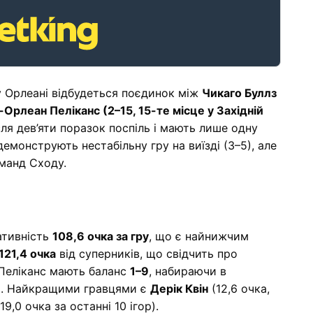
у Орлеані відбудеться поєдинок між
Чикаго Буллз
Орлеан Пеліканс (2–15, 15-те місце у Західній
сля дев’яти поразок поспіль і мають лише одну
емонструють нестабільну гру на виїзді (3–5), але
манд Сходу.
ативність
108,6 очка за гру
, що є найнижчим
121,4 очка
від суперників, що свідчить про
 Пеліканс мають баланс
1–9
, набираючи в
ри. Найкращими гравцями є
Дерік Квін
(12,6 очка,
19,0 очка за останні 10 ігор).