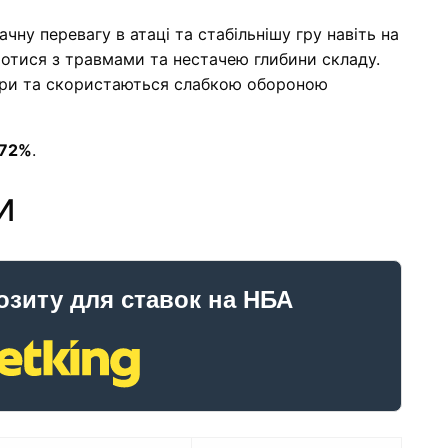
чну перевагу в атаці та стабільнішу гру навіть на
тися з травмами та нестачею глибини складу.
 гри та скористаються слабкою обороною
72%
.
и
озиту для ставок на НБА