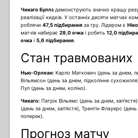
Чикаго Буллз
демонструють значно кращу рез
реалізації кидків. У останніх десяти матчах к
роблячи
47,5 підбирання
за гру. Лідером є
Нік
матчів набирає
28,0 очка
і робить
12,0 підбир
очка
і
5,6 підбирання
.
Стан травмованих
Нью-Орлеан:
Карло Маткович (день за днем, ли
Вільямсон (день за днем, підколінне сухожилл
Пул (день за днем, коліно).
Чикаго:
Патрік Вільямс (день за днем, зап’ястя)
(день за днем, зап’ястя), Трентін Флауерс (ден
поперек).
Прогноз матчу