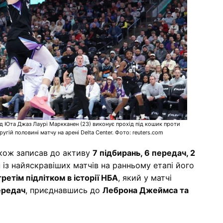
д Юта Джаз Лаурі Маркканен (23) виконує прохід під кошик проти
гій половині матчу на арені Delta Center. Фото: reuters.com
акож записав до активу
7 підбирань, 6 передач, 2
н із найяскравіших матчів на ранньому етапі його
третім підлітком в історії НБА
, який у матчі
передач
, приєднавшись до
Леброна Джеймса та