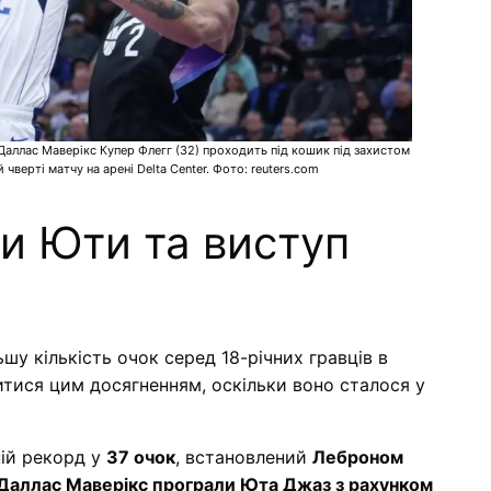
Даллас Маверікс Купер Флегг (32) проходить під кошик під захистом
верті матчу на арені Delta Center. Фото: reuters.com
и Юти та виступ
шу кількість очок серед 18-річних гравців в
итися цим досягненням, оскільки воно сталося у
ій рекорд у
37 очок
, встановлений
Леброном
Даллас Маверікс програли Юта Джаз з рахунком