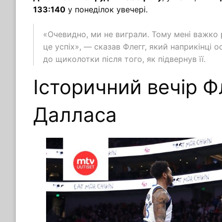
133:140
у понеділок увечері.
«Очевидно, ми не виграли. Тому мені важко р
це успіх», — сказав Флегг, який наприкінці 
до щиколотки після того, як підвернув її.
Історичний вечір Ф
Далласа