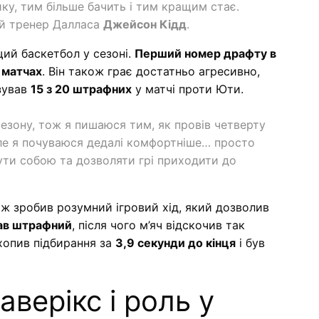
ку, тим більше бачить і тим кращим стає.
ий тренер Далласа
Джейсон Кідд
.
ий баскетбол у сезоні.
Перший номер драфту в
 матчах
. Він також грає достатньо агресивно,
ізував
15 з 20 штрафних
у матчі проти Юти.
езону, тож я пишаюся тим, як провів четверту
але я почуваюся дедалі комфортніше… просто
ути собою та дозволяти грі приходити до
ож зробив розумний ігровий хід, який дозволив
ав штрафний
, після чого м’яч відскочив так
хопив підбирання за
3,9 секунди до кінця
і був
верікс і роль у