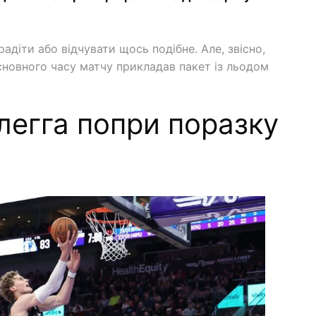
адіти або відчувати щось подібне. Але, звісно,
основного часу матчу прикладав пакет із льодом
легга попри поразку