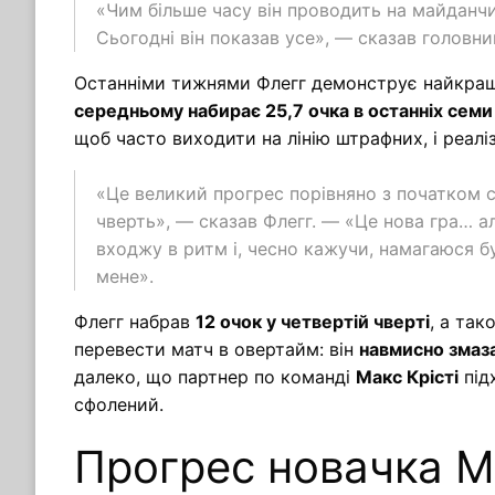
«Чим більше часу він проводить на майданчи
Сьогодні він показав усе», — сказав головн
Останніми тижнями Флегг демонструє найкращ
середньому набирає 25,7 очка в останніх семи
щоб часто виходити на лінію штрафних, і реал
«Це великий прогрес порівняно з початком с
чверть», — сказав Флегг. — «Це нова гра… 
входжу в ритм і, чесно кажучи, намагаюся б
мене».
Флегг набрав
12 очок у четвертій чверті
, а так
перевести матч в овертайм: він
навмисно змаз
далеко, що партнер по команді
Макс Крісті
під
сфолений.
Прогрес новачка Ма