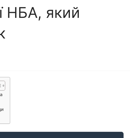
ї НБА, який
к
а
ди