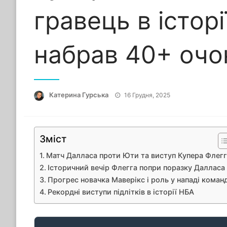
гравець в історі
набрав 40+ очо
Опубліковано
Катерина Гурська
16 Грудня, 2025
Зміст
Матч Далласа проти Юти та виступ Купера Флегг
Історичний вечір Флегга попри поразку Далласа
Прогрес новачка Маверікс і роль у нападі коман
Рекордні виступи підлітків в історії НБА