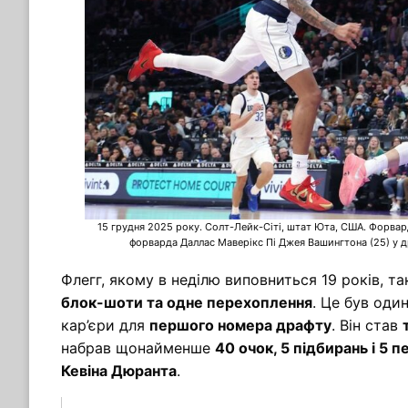
15 грудня 2025 року. Солт-Лейк-Сіті, штат Юта, США. Форвар
форварда Даллас Маверікс Пі Джея Вашингтона (25) у дру
Флегг, якому в неділю виповниться 19 років, т
блок-шоти та одне перехоплення
. Це був оди
кар’єри для
першого номера драфту
. Він став
набрав щонайменше
40 очок, 5 підбирань і 5 
Кевіна Дюранта
.