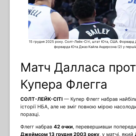
15 грудня 2025 року. Солт-Лейк-Сіті, штат Юта, США. Форвард 
форварда Юта Джаз Кайла Андерсона (2) у першій ч
Матч Далласа прот
Купера Флегга
СОЛТ-ЛЕЙК-СІТІ
— Купер Флегг набрав найбіль
історії НБА, але не зміг повною мірою насолод
поразці.
Флегг набрав
42 очки
, перевершивши попередн
Джеймсом 13 грудня 2003 року
, у матчі, який