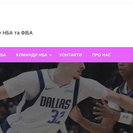
у НБА та ФІБА
НБА
КОМАНДИ НБА
КОНТАКТИ
ПРО НАС