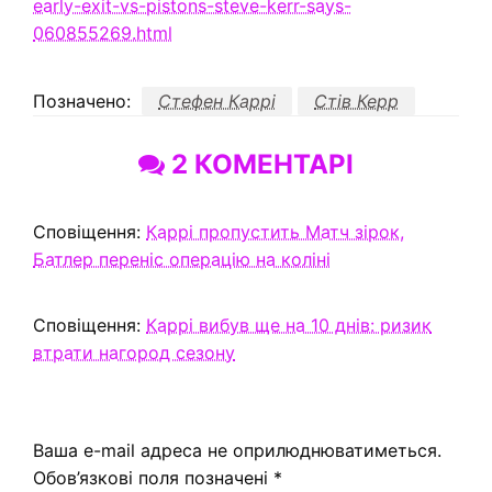
early-exit-vs-pistons-steve-kerr-says-
060855269.html
Позначено:
Стефен Каррі
Стів Керр
2 КОМЕНТАРІ
Сповіщення:
Каррі пропустить Матч зірок,
Батлер переніс операцію на коліні
Сповіщення:
Каррі вибув ще на 10 днів: ризик
втрати нагород сезону
ЗАЛИШИТЬ ВІДПОВІДЬ
Ваша e-mail адреса не оприлюднюватиметься.
Обов’язкові поля позначені
*