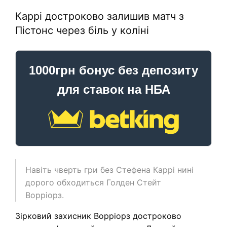
Каррі достроково залишив матч з
Пістонс через біль у коліні
1000грн бонус без депозиту
для ставок на НБА
Навіть чверть гри без Стефена Каррі нині
дорого обходиться Голден Стейт
Ворріорз.
Зірковий захисник Ворріорз достроково