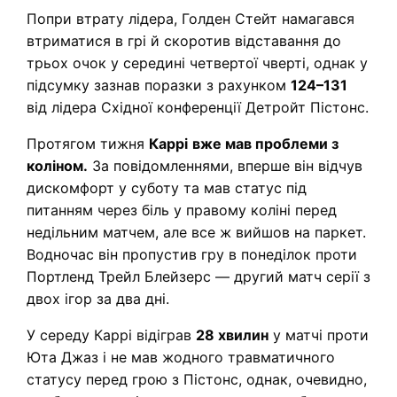
Попри втрату лідера, Голден Стейт намагався
втриматися в грі й скоротив відставання до
трьох очок у середині четвертої чверті, однак у
підсумку зазнав поразки з рахунком
124–131
від лідера Східної конференції Детройт Пістонс.
Протягом тижня
Каррі
вже мав проблеми з
коліном.
За повідомленнями, вперше він відчув
дискомфорт у суботу та мав статус під
питанням через біль у правому коліні перед
недільним матчем, але все ж вийшов на паркет.
Водночас він пропустив гру в понеділок проти
Портленд Трейл Блейзерс — другий матч серії з
двох ігор за два дні.
У середу Каррі відіграв
28 хвилин
у матчі проти
Юта Джаз і не мав жодного травматичного
статусу перед грою з Пістонс, однак, очевидно,