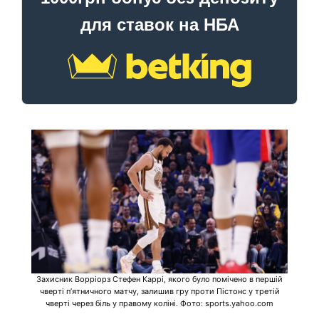
для ставок на НБА
Захисник Ворріорз Стефен Каррі, якого було помічено в першій
чверті п’ятничного матчу, залишив гру проти Пістонс у третій
чверті через біль у правому коліні. Фото: sports.yahoo.com