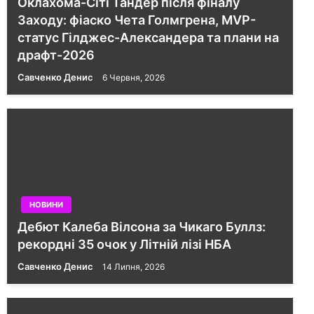
Оклахома-Сіті Тандер після фіналу
Заходу: фіаско Чета Голмгрена, MVP-
статус Гілджес-Александера та плани на
драфт-2026
Савченко Денис
6 Червня, 2026
НОВИНИ
Дебют Калеба Вілсона за Чикаго Буллз:
рекордні 35 очок у Літній лізі НБА
Савченко Денис
14 Липня, 2026