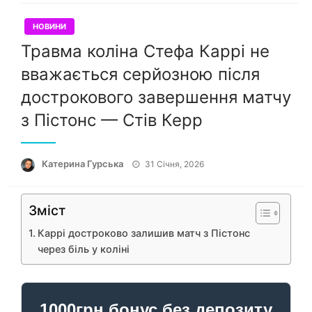
НОВИНИ
Травма коліна Стефа Каррі не
вважається серйозною після
дострокового завершення матчу
з Пістонс — Стів Керр
Опубліковано
Катерина Гурська
31 Січня, 2026
Зміст
Каррі достроково залишив матч з Пістонс
через біль у коліні
1000грн бонус без депозиту