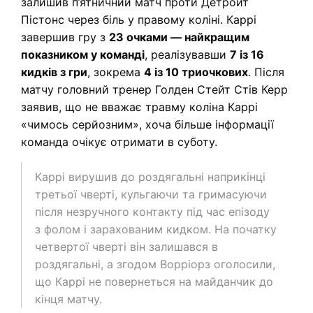
залишив п’ятничний матч проти Детройт
Пістонс через біль у правому коліні. Каррі
завершив гру з
23 очками — найкращим
показником у команді
, реалізувавши
7 із 16
кидків з гри
, зокрема
4 із 10 триочкових
. Після
матчу головний тренер Голден Стейт Стів Керр
заявив, що не вважає травму коліна Каррі
«чимось серйозним», хоча більше інформації
команда очікує отримати в суботу.
Каррі вирушив до роздягальні наприкінці
третьої чверті, кульгаючи та гримасуючи
після незручного контакту під час епізоду
з фолом і зарахованим кидком. На початку
четвертої чверті він залишався в
роздягальні, а згодом Ворріорз оголосили,
що Каррі не повернеться на майданчик до
кінця матчу.