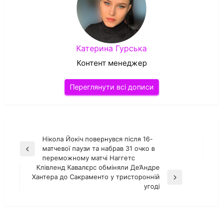
Катерина Гурська
Контент менеджер
Переглянути всі дописи
Навігація
Нікола Йокіч повернувся після 16-
матчевої паузи та набрав 31 очко в
Попередній
записів
переможному матчі Наггетс
запис
Клівленд Кавалєрс обміняли Де’Андре
Хантера до Сакраменто у тристоронній
Наступний
угоді
запис