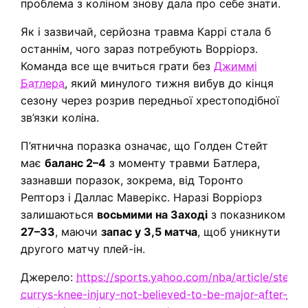
проблема з коліном знову дала про себе знати.
Як і зазвичай, серйозна травма Каррі стала б
останнім, чого зараз потребують Ворріорз.
Команда все ще вчиться грати без
Джиммі
Батлера
, який минулого тижня вибув до кінця
сезону через розрив передньої хрестоподібної
зв’язки коліна.
П’ятнична поразка означає, що Голден Стейт
має
баланс 2–4
з моменту травми Батлера,
зазнавши поразок, зокрема, від Торонто
Репторз і Даллас Маверікс. Наразі Ворріорз
залишаються
восьмими на Заході
з показником
27–33
, маючи
запас у 3,5 матча
, щоб уникнути
другого матчу плей-ін.
Джерело:
https://sports.yahoo.com/nba/article/steph
currys-knee-injury-not-believed-to-be-major-after-