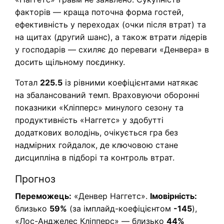
факторів — краща поточна форма гостей,
ефективність у переходах (очки після втрат) та
на щитах (другий шанс), а також втрати лідерів
у господарів — схиляє до переваги «Денвера» в
досить щільному поєдинку.
Тотал
225.5
із рівними коефіцієнтами натякає
на збалансований темп. Враховуючи оборонні
показники «Кліпперс» минулого сезону та
продуктивність «Наггетс» у здобутті
додаткових володінь, очікується гра без
надмірних гойдалок, де ключовою стане
дисципліна в підборі та контроль втрат.
Прогноз
Переможець:
«Денвер Наггетс».
Імовірність:
близько
59%
(за імплайд-коефіцієнтом
-145
),
«Лос-Анджелес Кліпперс» — близько
44%