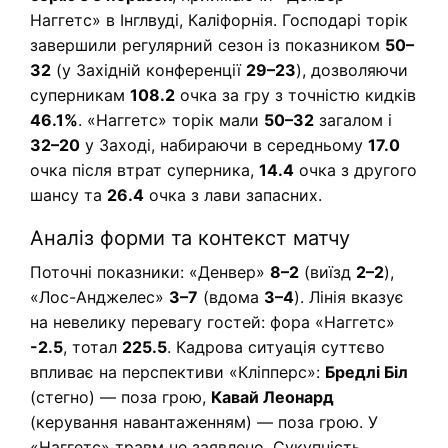
Наггетс» в Інглвуді, Каліфорнія. Господарі торік
завершили регулярний сезон із показником
50–
32
(у Західній конференції
29–23
), дозволяючи
суперникам
108.2
очка за гру з точністю кидків
46.1%
. «Наггетс» торік мали
50–32
загалом і
32–20
у Заході, набираючи в середньому
17.0
очка після втрат суперника,
14.4
очка з другого
шансу та
26.4
очка з лави запасних.
Аналіз форми та контекст матчу
Поточні показники: «Денвер»
8–2
(виїзд
2–2
),
«Лос-Анджелес»
3–7
(вдома
3–4
). Лінія вказує
на невелику перевагу гостей: фора «Наггетс»
-2.5
, тотал
225.5
. Кадрова ситуація суттєво
впливає на перспективи «Кліпперс»:
Бредлі Біл
(стегно) — поза грою,
Кавай Леонард
(керування навантаженням) — поза грою. У
«Наггетс» травм не заявлено. Сукупність