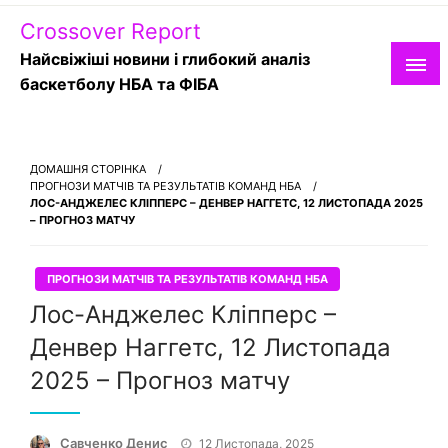
Skip
Crossover Report
to
content
Найсвіжіші новини і глибокий аналіз
баскетболу НБА та ФІБА
ДОМАШНЯ СТОРІНКА
ПРОГНОЗИ МАТЧІВ ТА РЕЗУЛЬТАТІВ КОМАНД НБА
ЛОС-АНДЖЕЛЕС КЛІППЕРС – ДЕНВЕР НАГГЕТС, 12 ЛИСТОПАДА 2025
– ПРОГНОЗ МАТЧУ
ПРОГНОЗИ МАТЧІВ ТА РЕЗУЛЬТАТІВ КОМАНД НБА
Лос-Анджелес Кліпперс –
Денвер Наггетс, 12 Листопада
2025 – Прогноз матчу
Опубліковано
Савченко Денис
12 Листопада, 2025