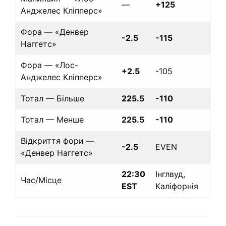
—
+125
Анджелес Кліпперс»
Фора — «Денвер
-2.5
-115
Наггетс»
Фора — «Лос-
+2.5
-105
Анджелес Кліпперс»
Тотал — Більше
225.5
-110
Тотал — Менше
225.5
-110
Відкриття фори —
-2.5
EVEN
«Денвер Наггетс»
22:30
Інглвуд,
Час/Місце
EST
Каліфорнія