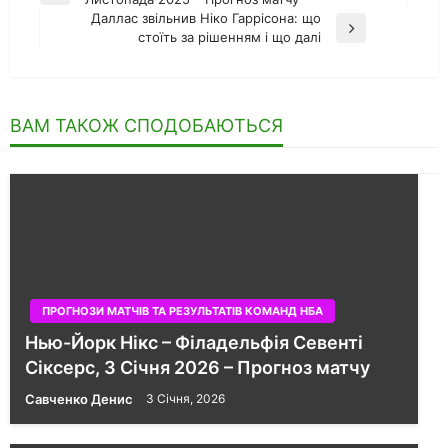
записів
запис
Даллас звільнив Ніко Гаррісона: що
Наступний
стоїть за рішенням і що далі
запис
ВАМ ТАКОЖ СПОДОБАЮТЬСЯ
ПРОГНОЗИ МАТЧІВ ТА РЕЗУЛЬТАТІВ КОМАНД НБА
Нью-Йорк Нікс – Філадельфія Севенті
Сіксерс, 3 Січня 2026 – Прогноз матчу
Савченко Денис
3 Січня, 2026