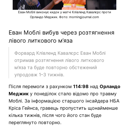
Еван Моблі виконує кидок у матчі Клівленд Кавалєрс проти
Орландо Меджик. Фото: morningjournal.com
Еван Моблі вибув через розтягнення
лівого литкового м’яза
Форвард Клівленд Кавалєрс
Еван Моблі
отримав розтягнення лівого литкового
м’яза та буде повторно обстежений
упродовж 1–3 тижнів.
Після перемоги з рахунком
114:98
над
Орландо
Меджик
у понеділок стало відомо про травму
Моблі. За інформацією старшого інсайдера НБА
Кріса Гейнса, гравець пропустить щонайменше
кілька тижнів, після чого його стан буде
переглянуто повторно.