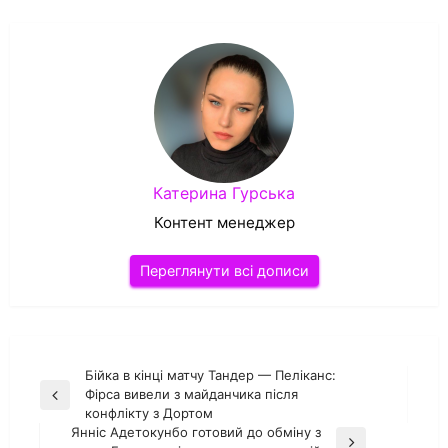
Катерина Гурська
Контент менеджер
Переглянути всі дописи
Навігація
Бійка в кінці матчу Тандер — Пеліканс:
Фірса вивели з майданчика після
Попередній
записів
конфлікту з Дортом
запис
Янніс Адетокунбо готовий до обміну з