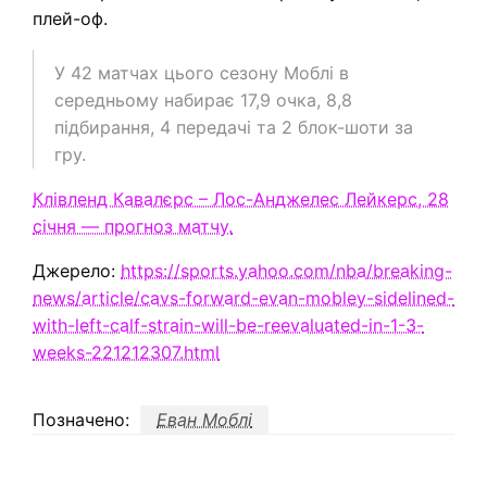
плей-оф.
У 42 матчах цього сезону Моблі в
середньому набирає 17,9 очка, 8,8
підбирання, 4 передачі та 2 блок-шоти за
гру.
Клівленд Кавалєрс – Лос-Анджелес Лейкерс, 28
січня — прогноз матчу.
Джерело:
https://sports.yahoo.com/nba/breaking-
news/article/cavs-forward-evan-mobley-sidelined-
with-left-calf-strain-will-be-reevaluated-in-1-3-
weeks-221212307.html
Позначено:
Еван Моблі