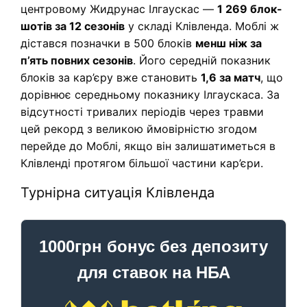
центровому Жидрунас Ілгаускас —
1 269 блок-
шотів за 12 сезонів
у складі Клівленда. Моблі ж
дістався позначки в 500 блоків
менш ніж за
п’ять повних сезонів
. Його середній показник
блоків за кар’єру вже становить
1,6 за матч
, що
дорівнює середньому показнику Ілгаускаса. За
відсутності тривалих періодів через травми
цей рекорд з великою ймовірністю згодом
перейде до Моблі, якщо він залишатиметься в
Клівленді протягом більшої частини кар’єри.
Турнірна ситуація Клівленда
1000грн бонус без депозиту
для ставок на НБА