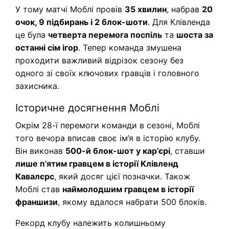
У тому матчі Моблі провів
35 хвилин
, набрав
20
очок, 9 підбирань і 2 блок-шоти
. Для Клівленда
це була
четверта перемога поспіль
та
шоста за
останні сім ігор
. Тепер команда змушена
проходити важливий відрізок сезону без
одного зі своїх ключових гравців і головного
захисника.
Історичне досягнення Моблі
Окрім 28-ї перемоги команди в сезоні, Моблі
того вечора вписав своє ім’я в історію клубу.
Він виконав
500-й блок-шот у кар’єрі
, ставши
лише п’ятим гравцем в історії Клівленд
Кавалєрс
, який досяг цієї позначки. Також
Моблі став
наймолодшим гравцем в історії
франшизи
, якому вдалося набрати 500 блоків.
Рекорд клубу належить колишньому