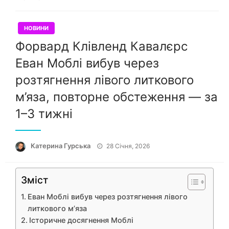
НОВИНИ
Форвард Клівленд Кавалєрс
Еван Моблі вибув через
розтягнення лівого литкового
м’яза, повторне обстеження — за
1–3 тижні
Опубліковано
Катерина Гурська
28 Січня, 2026
Зміст
Еван Моблі вибув через розтягнення лівого
литкового м’яза
Історичне досягнення Моблі