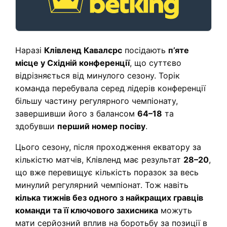
Наразі
Клівленд Кавалєрс
посідають
п’яте
місце у Східній конференції
, що суттєво
відрізняється від минулого сезону. Торік
команда перебувала серед лідерів конференції
більшу частину регулярного чемпіонату,
завершивши його з балансом
64–18
та
здобувши
перший номер посіву
.
Цього сезону, після проходження екватору за
кількістю матчів, Клівленд має результат
28–20
,
що вже перевищує кількість поразок за весь
минулий регулярний чемпіонат. Тож навіть
кілька тижнів без одного з найкращих гравців
команди та її ключового захисника
можуть
мати серйозний вплив на боротьбу за позиції в