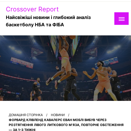
Skip
Crossover Report
to
content
Найсвіжіші новини і глибокий аналіз
баскетболу НБА та ФІБА
ДОМАШНЯ СТОРІНКА
НОВИНИ
ФОРВАРД КЛІВЛЕНД КАВАЛЄРС ЕВАН МОБЛІ ВИБУВ ЧЕРЕЗ
РОЗТЯГНЕННЯ ЛІВОГО ЛИТКОВОГО М’ЯЗА, ПОВТОРНЕ ОБСТЕЖЕННЯ
— ЗА 1–3 ТИЖНІ