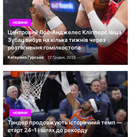
НОВИНИ
Центровий Лос-Анджелес Кліпперс Івіца
Зубац вибув на кілька тижнів через
розтягнення гомілкостопа
Катерина Гурська
22 Грудня, 2025
НОВИНИ
Тандер продовжують історичний темп —
старт 24–1 і шлях до рекорду