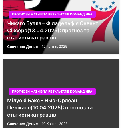
ПРОГНОЗИ МАТЧІВ ТА РЕЗУЛЬТАТІВ КОМАНД НБА
Чикаго Буллз – Філадельфія Севенті
Сіксерс(13.04.2025): прогноз та
статистика гравців
Савченко Денис
12 Квітня, 2025
ПРОГНОЗИ МАТЧІВ ТА РЕЗУЛЬТАТІВ КОМАНД НБА
Мілуокі Бакс – Нью-Орлеан
Пеліканс(10.04.2025): прогноз та
статистика гравців
Савченко Денис
10 Квітня, 2025