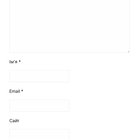
Ім'я
*
Email
*
Сайт