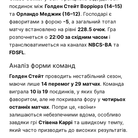
поєдинок між
Голден Стейт Ворріорз (14–15)
та
Орландо Меджик (16–12)
. Господарі є
фаворитами з форою
-5
, а загальний тотал
матчу встановлено на рівні
228.5 очок
. Гра
розпочнеться о
22:00 за східним часом
і
транслюватиметься на каналах
NBCS-BA
та
FDSFL
.
Аналіз форми команд
Голден Стейт
проводить нестабільний сезон,
маючи лише
14 перемог у 29 матчах
. Команда
виграла
10 із 19
поєдинків, у яких була
фаворитом, але не покривала фору у
чотирьох
останніх матчах
. Попри це, «воїни»
залишаються небезпечними вдома, особливо
завдяки грі
Стівена Каррі
та швидкому темпу,
який часто призводить до високих результатів.