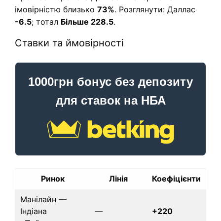
імовірністю близько
73%
. Розглянути: Даллас
-6.5
; тотал
Більше 228.5
.
Ставки та ймовірності
1000грн бонус без депозиту
для ставок на НБА
Ринок
Лінія
Коефіцієнти
Манілайн —
Індіана
—
+220