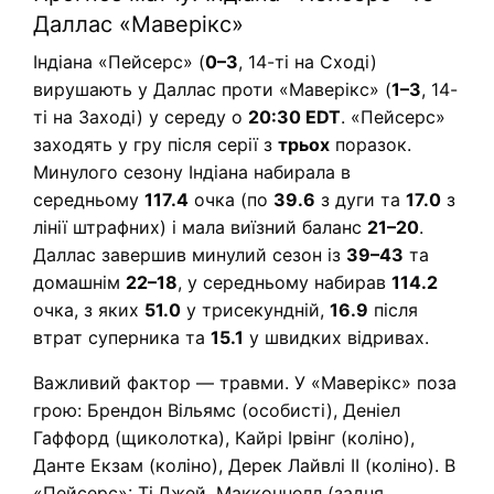
Даллас «Маверікс»
Індіана «Пейсерс» (
0–3
, 14-ті на Сході)
вирушають у Даллас проти «Маверікс» (
1–3
, 14-
ті на Заході) у середу о
20:30 EDT
. «Пейсерс»
заходять у гру після серії з
трьох
поразок.
Минулого сезону Індіана набирала в
середньому
117.4
очка (по
39.6
з дуги та
17.0
з
лінії штрафних) і мала виїзний баланс
21–20
.
Даллас завершив минулий сезон із
39–43
та
домашнім
22–18
, у середньому набирав
114.2
очка, з яких
51.0
у трисекундній,
16.9
після
втрат суперника та
15.1
у швидких відривах.
Важливий фактор — травми. У «Маверікс» поза
грою: Брендон Вільямс (особисті), Деніел
Гаффорд (щиколотка), Кайрі Ірвінг (коліно),
Данте Екзам (коліно), Дерек Лайвлі ІІ (коліно). В
«Пейсерс»: Ті.Джей. Макконнелл (задня