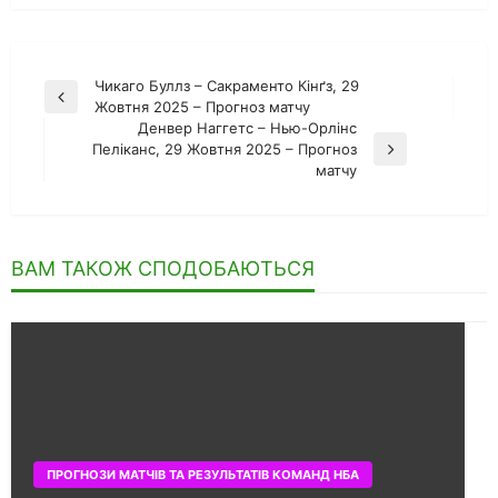
Навігація
Чикаго Буллз – Сакраменто Кінґз, 29
Попередній
Жовтня 2025 – Прогноз матчу
записів
запис
Денвер Наггетс – Нью-Орлінс
Пеліканс, 29 Жовтня 2025 – Прогноз
Наступний
матчу
запис
ВАМ ТАКОЖ СПОДОБАЮТЬСЯ
ПРОГНОЗИ МАТЧІВ ТА РЕЗУЛЬТАТІВ КОМАНД НБА