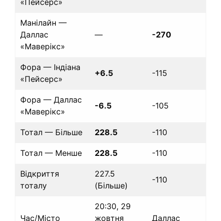
«Пейсерс»
Манілайн —
Даллас
—
-270
«Маверікс»
Фора — Індіана
+6.5
-115
«Пейсерс»
Фора — Даллас
-6.5
-105
«Маверікс»
Тотал — Більше
228.5
-110
Тотал — Менше
228.5
-110
Відкриття
227.5
-110
тоталу
(Більше)
20:30, 29
Час/Місто
жовтня
Даллас