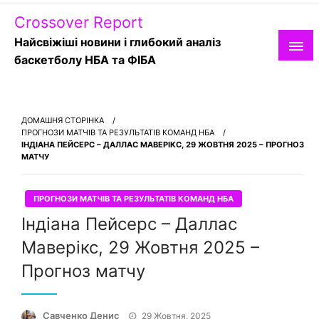
Skip
Crossover Report
to
content
Найсвіжіші новини і глибокий аналіз
баскетболу НБА та ФІБА
ДОМАШНЯ СТОРІНКА
ПРОГНОЗИ МАТЧІВ ТА РЕЗУЛЬТАТІВ КОМАНД НБА
ІНДІАНА ПЕЙСЕРС – ДАЛЛАС МАВЕРІКС, 29 ЖОВТНЯ 2025 – ПРОГНОЗ
МАТЧУ
ПРОГНОЗИ МАТЧІВ ТА РЕЗУЛЬТАТІВ КОМАНД НБА
Індіана Пейсерс – Даллас
Маверікс, 29 Жовтня 2025 –
Прогноз матчу
Опубліковано
Савченко Денис
29 Жовтня, 2025