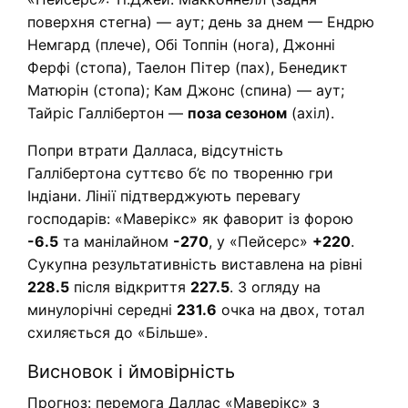
поверхня стегна) — аут; день за днем — Ендрю
Немгард (плече), Обі Топпін (нога), Джонні
Ферфі (стопа), Таелон Пітер (пах), Бенедикт
Матюрін (стопа); Кам Джонс (спина) — аут;
Тайріс Галлібертон —
поза сезоном
(ахіл).
Попри втрати Далласа, відсутність
Галлібертона суттєво б’є по творенню гри
Індіани. Лінії підтверджують перевагу
господарів: «Маверікс» як фаворит із форою
-6.5
та манілайном
-270
, у «Пейсерс»
+220
.
Сукупна результативність виставлена на рівні
228.5
після відкриття
227.5
. З огляду на
минулорічні середні
231.6
очка на двох, тотал
схиляється до «Більше».
Висновок і ймовірність
Прогноз: перемога Даллас «Маверікс» з