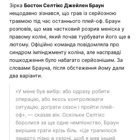
Зірка
Бостон Селтікс Джейлен Браун
нещодавно зізнався, що грав із серйозною
травмою під час останнього плей-оф. Браун
розповів, що мав частковий розрив меніска у
правому коліні, який почав турбувати його ще в
лютому. Офіційно команда повідомляла про
синдром імпінджменту коліна, але насправді
пошкодження було набагато серйознішим. За
словами Брауна, після обстеження йому дали
два варіанти.
«У мене був вибір: або одразу робити
операцію, або якось контролювати
ситуацію, дограти сезон і пройти плей-
оф», — сказав він. Оскільки Селтікс
боролися за ще одне чемпіонство, Браун
вирішив грати крізь біль. «Це трапилося
занадто пізно в сезоні, щоб я мав інший