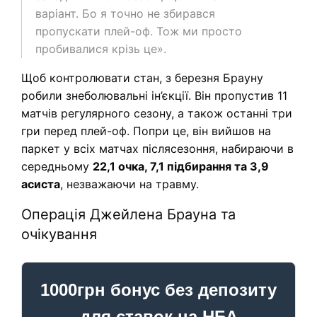
варіант. Бо я точно не збирався
пропускати плей-оф. Тож ми просто
пробивалися крізь це».
Щоб контролювати стан, з березня Брауну
робили знеболювальні ін’єкції. Він пропустив 11
матчів регулярного сезону, а також останні три
гри перед плей-оф. Попри це, він вийшов на
паркет у всіх матчах післясезоння, набираючи в
середньому
22,1 очка, 7,1 підбирання та 3,9
асиста
, незважаючи на травму.
Операція Джейлена Брауна та
очікування
1000грн бонус без депозиту
для ставок на НБА