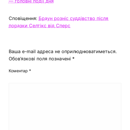
— головні події дня
Сповіщення:
Браун розніс суддівство після
поразки Селтікс від Сперс
ЗАЛИШИТЬ ВІДПОВІДЬ
Ваша e-mail адреса не оприлюднюватиметься.
Обов’язкові поля позначені
*
Коментар
*