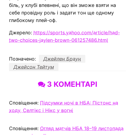
біль, у клубі впевнені, що він зможе взяти на
себе провідну роль і задати тон ще одному
глибокому плей-оф.
Джерело:
https://sports.yahoo.com/article/had-
two-choices-jaylen-brown-061257486.html
Позначено:
Джейлен Браун
Джейсон Тейтум
3 КОМЕНТАРІ
Сповіщення:
Підсумки ночі в НБА: Пістонс на
ходу, Селтікс і Нікс у вогні
Сповіщення:
Огляд матчів НБА 18–19 листопада