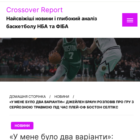
Skip
Crossover Report
to
content
Найсвіжіші новини і глибокий аналіз
баскетболу НБА та ФІБА
ДОМАШНЯ СТОРІНКА
НОВИНИ
«У МЕНЕ БУЛО ДВА ВАРІАНТИ»: ДЖЕЙЛЕН БРАУН РОЗПОВІВ ПРО ГРУ З
СЕРЙОЗНОЮ ТРАВМОЮ ПІД ЧАС ПЛЕЙ-ОФ БОСТОН СЕЛТІКС
НОВИНИ
«У мене було два варіанти»: