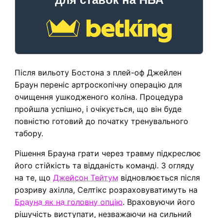
Після вильоту Бостона з плей-оф Джейлен
Браун переніс артроскопічну операцію для
очищення ушкодженого коліна. Процедура
пройшла успішно, і очікується, що він буде
повністю готовий до початку тренувального
табору.
Рішення Брауна грати через травму підкреслює
його стійкість та відданість команді. З огляду
на те, що
Джейсон Тейтум
відновлюється після
розриву ахілла, Селтікс розраховуватимуть на
Брауна як на головну опцію
. Враховуючи його
рішучість виступати, незважаючи на сильний