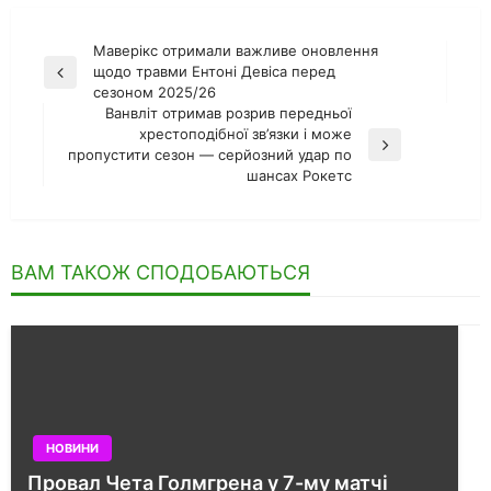
Навігація
Маверікс отримали важливе оновлення
щодо травми Ентоні Девіса перед
Попередній
записів
сезоном 2025/26
запис
Ванвліт отримав розрив передньої
хрестоподібної зв’язки і може
Наступний
пропустити сезон — серйозний удар по
запис
шансах Рокетс
ВАМ ТАКОЖ СПОДОБАЮТЬСЯ
НОВИНИ
Провал Чета Голмгрена у 7-му матчі