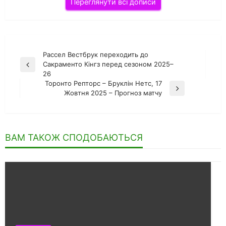
Переглянути всі дописи
Навігація
Рассел Вестбрук переходить до
Сакраменто Кінгз перед сезоном 2025–
Попередній
записів
26
запис
Торонто Репторс – Бруклін Нетс, 17
Наступний
Жовтня 2025 – Прогноз матчу
запис
ВАМ ТАКОЖ СПОДОБАЮТЬСЯ