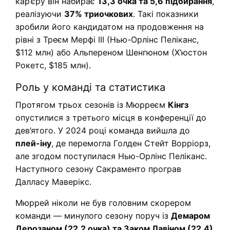
кар’єру він набирає
13,3 очка та 5,6 підбирання
,
реалізуючи
37% триочкових
. Такі показники
зробили його кандидатом на продовження на
рівні з Треєм Мерфі III (Нью-Орлінс Пеліканс,
$112 млн) або Альпереном Шенгюном (Х’юстон
Рокетс, $185 млн).
Роль у команді та статистика
Протягом трьох сезонів із Мюрреєм
Кінгз
опустилися з третього місця в конференції до
дев’ятого. У 2024 році команда вийшла до
плей-іну
, де перемогла Голден Стейт Ворріорз,
але згодом поступилася Нью-Орлінс Пеліканс.
Наступного сезону Сакраменто програв
Далласу Маверікс.
Мюррей ніколи не був головним скорером
команди — минулого сезону поруч із
Демаром
Дерозаном (22,2 очка) та Заком Лавіном (22,4)