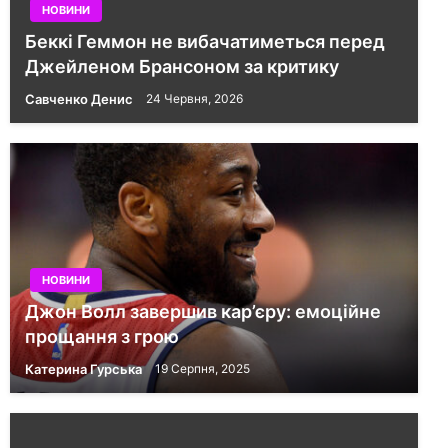
НОВИНИ
Беккі Геммон не вибачатиметься перед
Джейленом Брансоном за критику
Савченко Денис
24 Червня, 2026
НОВИНИ
Джон Волл завершив кар’єру: емоційне
прощання з грою
Катерина Гурська
19 Серпня, 2025