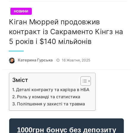
НОВИНИ
Кіган Мюррей продовжив
контракт із Сакраменто Кінгз на
5 років і $140 мільйонів
Опубліковано
Катерина Гурська
16 Жовтня, 2025
Зміст
Деталі контракту та кар’єра в НБА
Роль у команді та статистика
Поліпшення у захисті та травма
1000грн бонус без депозиту