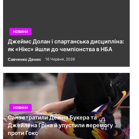
НОВИНИ
Джеймс Долан і спартанська дисципліна:
як «Нікс» йшли до чемпіонства в НБА
Савченко Денис
16 Червня, 2026
НОВИНИ
Санз втратили Девіна Букера та
Джейлена Гріна й упустили перемогу
проти Гокс