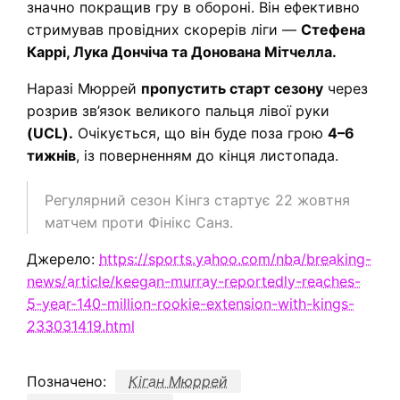
значно покращив гру в обороні. Він ефективно
стримував провідних скорерів ліги —
Стефена
Каррі, Лука Дончіча та Донована Мітчелла.
Наразі Мюррей
пропустить старт сезону
через
розрив зв’язок великого пальця лівої руки
(UCL).
Очікується, що він буде поза грою
4–6
тижнів
, із поверненням до кінця листопада.
Регулярний сезон Кінгз стартує 22 жовтня
матчем проти Фінікс Санз.
Джерело:
https://sports.yahoo.com/nba/breaking-
news/article/keegan-murray-reportedly-reaches-
5-year-140-million-rookie-extension-with-kings-
233031419.html
Позначено:
Кіган Мюррей