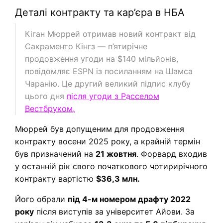
Деталі контракту та кар’єра в НБА
Кіган Мюррей отримав новий контракт від
Сакраменто Кінгз — п’ятирічне
продовження угоди на $140 мільйонів,
повідомляє ESPN із посиланням на Шамса
Чаранію. Це другий великий підпис клубу
цього дня
після угоди з Расселом
Вестбруком.
Мюррей був допущеним для продовження
контракту восени 2025 року, а крайній термін
був призначений на
21 жовтня
. Форвард входив
у останній рік свого початкового чотирирічного
контракту вартістю
$36,3 млн.
Його обрали
під 4-м номером драфту 2022
року
після виступів за університет Айови. За