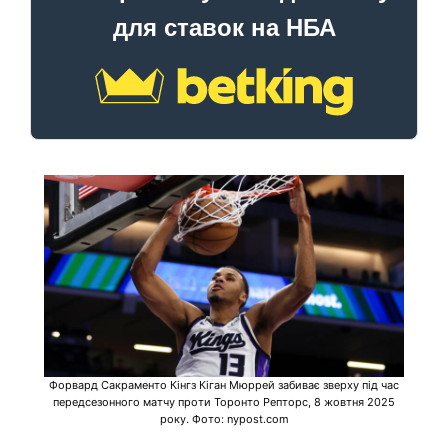
для ставок на НБА
Форвард Сакраменто Кінгз Кіган Мюррей забиває зверху під час
передсезонного матчу проти Торонто Репторс, 8 жовтня 2025
року. Фото: nypost.com