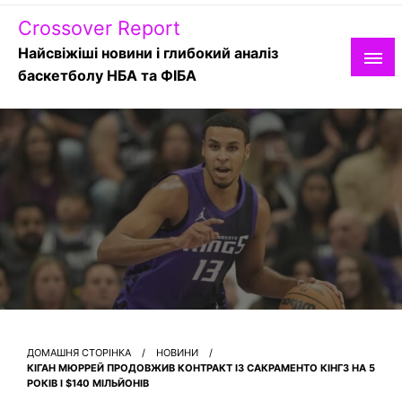
Skip
Crossover Report
to
content
Найсвіжіші новини і глибокий аналіз
баскетболу НБА та ФІБА
ДОМАШНЯ СТОРІНКА
НОВИНИ
КІГАН МЮРРЕЙ ПРОДОВЖИВ КОНТРАКТ ІЗ САКРАМЕНТО КІНГЗ НА 5
РОКІВ І $140 МІЛЬЙОНІВ