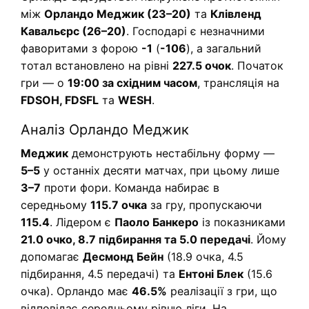
між
Орландо Меджик (23–20)
та
Клівленд
Кавальєрс (26–20)
. Господарі є незначними
фаворитами з форою
-1
(
-106
), а загальний
тотал встановлено на рівні
227.5 очок
. Початок
гри — о
19:00 за східним часом
, трансляція на
FDSOH, FDSFL
та
WESH
.
Аналіз Орландо Меджик
Меджик
демонструють нестабільну форму —
5–5
у останніх десяти матчах, при цьому лише
3–7
проти фори. Команда набирає в
середньому
115.7 очка
за гру, пропускаючи
115.4
. Лідером є
Паоло Банкеро
із показниками
21.0 очко, 8.7 підбирання та 5.0 передачі
. Йому
допомагає
Десмонд Бейн
(18.9 очка, 4.5
підбирання, 4.5 передачі) та
Ентоні Блек
(15.6
очка). Орландо має
46.5%
реалізації з гри, що
відповідає середньому рівню ліги. На