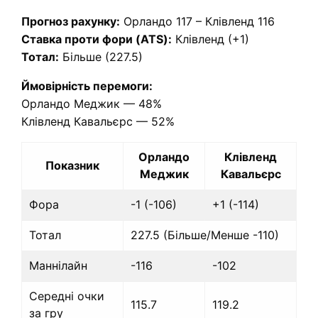
Прогноз рахунку:
Орландо 117 – Клівленд 116
Ставка проти фори (ATS):
Клівленд (+1)
Тотал:
Більше (227.5)
Ймовірність перемоги:
Орландо Меджик — 48%
Клівленд Кавальєрс — 52%
Орландо
Клівленд
Показник
Меджик
Кавальєрс
Фора
-1 (-106)
+1 (-114)
Тотал
227.5 (Більше/Менше -110)
Маннілайн
-116
-102
Середні очки
115.7
119.2
за гру