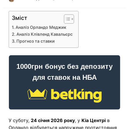
Зміст
Аналіз Орландо Меджик
Аналіз Клівленд Кавальєрс
Прогноз та ставки
1000грн бонус без депозиту
для ставок на НБА
У суботу,
24 січня 2026 року
, у
Кіа Центрі
в
Орландо відбудеться напружене протистояння