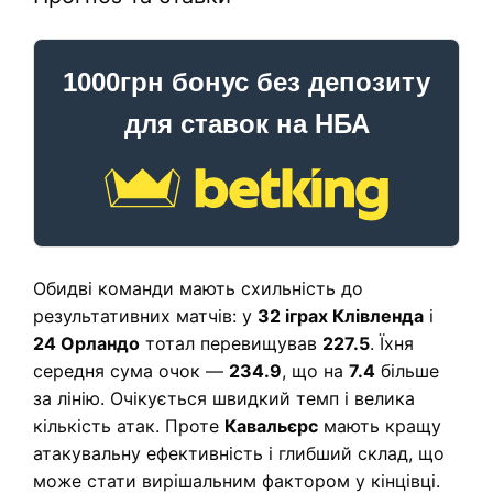
1000грн бонус без депозиту
для ставок на НБА
Обидві команди мають схильність до
результативних матчів: у
32 іграх Клівленда
і
24 Орландо
тотал перевищував
227.5
. Їхня
середня сума очок —
234.9
, що на
7.4
більше
за лінію. Очікується швидкий темп і велика
кількість атак. Проте
Кавальєрс
мають кращу
атакувальну ефективність і глибший склад, що
може стати вирішальним фактором у кінцівці.