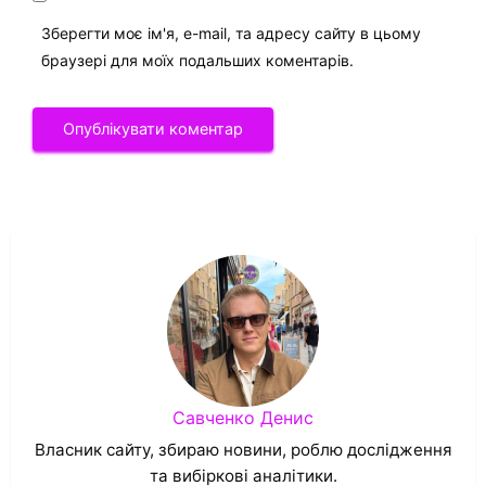
Зберегти моє ім'я, e-mail, та адресу сайту в цьому
браузері для моїх подальших коментарів.
Савченко Денис
Власник сайту, збираю новини, роблю дослідження
та вибіркові аналітики.