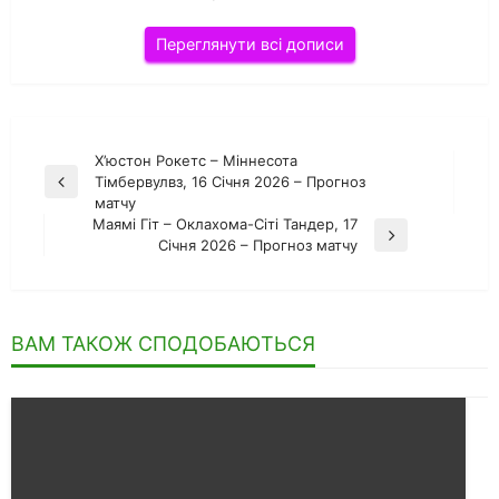
Переглянути всі дописи
Навігація
Х’юстон Рокетс – Міннесота
Тімбервулвз, 16 Січня 2026 – Прогноз
Попередній
записів
матчу
запис
Маямі Гіт – Оклахома-Сіті Тандер, 17
Наступний
Січня 2026 – Прогноз матчу
запис
ВАМ ТАКОЖ СПОДОБАЮТЬСЯ