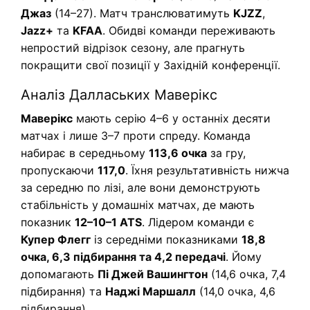
Джаз
(14–27). Матч транслюватимуть
KJZZ
,
Jazz+
та
KFAA
. Обидві команди переживають
непростий відрізок сезону, але прагнуть
покращити свої позиції у Західній конференції.
Аналіз Даллаських Маверікс
Маверікс
мають серію 4–6 у останніх десяти
матчах і лише 3–7 проти спреду. Команда
набирає в середньому
113,6 очка
за гру,
пропускаючи
117,0
. Їхня результативність нижча
за середню по лізі, але вони демонструють
стабільність у домашніх матчах, де мають
показник
12–10–1 ATS
. Лідером команди є
Купер Флегг
із середніми показниками
18,8
очка, 6,3 підбирання та 4,2 передачі
. Йому
допомагають
Пі Джей Вашингтон
(14,6 очка, 7,4
підбирання) та
Наджі Маршалл
(14,0 очка, 4,6
підбирання).