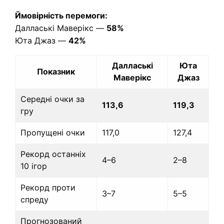
Ймовірність перемоги:
Даллаські Маверікс —
58%
Юта Джаз —
42%
Даллаські
Юта
Показник
Маверікс
Джаз
Середні очки за
113,6
119,3
гру
Пропущені очки
117,0
127,4
Рекорд останніх
4–6
2–8
10 ігор
Рекорд проти
3–7
5–5
спреду
Прогнозований