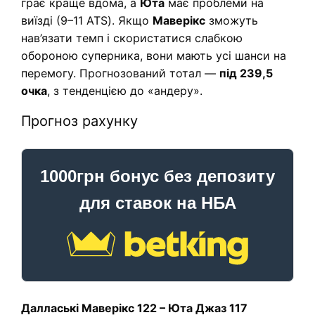
грає краще вдома, а
Юта
має проблеми на
виїзді (9–11 ATS). Якщо
Маверікс
зможуть
нав’язати темп і скористатися слабкою
обороною суперника, вони мають усі шанси на
перемогу. Прогнозований тотал —
під 239,5
очка
, з тенденцією до «андеру».
Прогноз рахунку
1000грн бонус без депозиту
для ставок на НБА
Даллаські Маверікс 122 – Юта Джаз 117