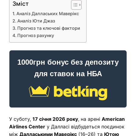
Зміст
Аналіз Даллаських Маверікс
Аналіз Юти Джаз
Прогноз та ключові фактори
Прогноз рахунку
1000грн бонус без депозиту
для ставок на НБА
У суботу,
17 січня 2026 року
, на арені
American
Airlines Center
у Далласі відбудеться поєдинок
між
Далласькими Маверікс
(16–26) та
Ютою