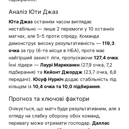
Аналіз Юти Джаз
Юта Джаз
останнім часом виглядає
нестабільно — лише 2 перемоги у 10 останніх
матчах, але 5–5 проти спреду. Команда
демонструє високу результативність —
119,3
очка
за гру (6-те місце в НБА), проте має
найгірший захист ліги, пропускаючи
127,4 очка
.
Їхні лідери —
Лаурі Маркканен
(27,9 очка, 7,2
підбирання) та
Кейонт Джордж
(23,7 очка, 6,8
передачі).
Юсуф Нуркіч
додає стабільність під
кільцем із
10,4 очка та 10,0 підбирання
.
Прогноз та ключові фактори
Очікується, що матч буде результативним, але з
огляду на слабку оборону обох команд,
перевагу може отримати господар.
Даллас