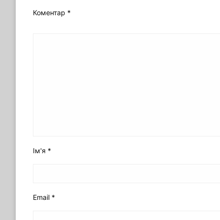
Коментар
*
Ім'я
*
Email
*