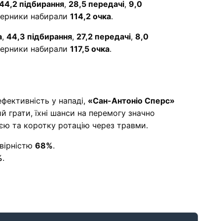
44,2 підбирання
,
28,5 передачі
,
9,0
перники набирали
114,2 очка
.
а
,
44,3 підбирання
,
27,2 передачі
,
8,0
перники набирали
117,5 очка
.
ефективність у нападі,
«Сан-Антоніо Сперс»
й грати, їхні шанси на перемогу значно
єю та коротку ротацію через травми.
овірністю
68%
.
%
.