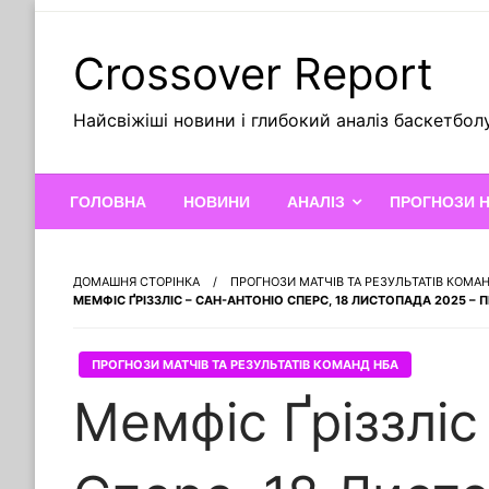
Skip
to
Crossover Report
content
Найсвіжіші новини і глибокий аналіз баскетбол
ГОЛОВНА
НОВИНИ
АНАЛІЗ
ПРОГНОЗИ 
ДОМАШНЯ СТОРІНКА
ПРОГНОЗИ МАТЧІВ ТА РЕЗУЛЬТАТІВ КОМА
МЕМФІС ҐРІЗЗЛІС – САН-АНТОНІО СПЕРС, 18 ЛИСТОПАДА 2025 –
ПРОГНОЗИ МАТЧІВ ТА РЕЗУЛЬТАТІВ КОМАНД НБА
Мемфіс Ґріззліс