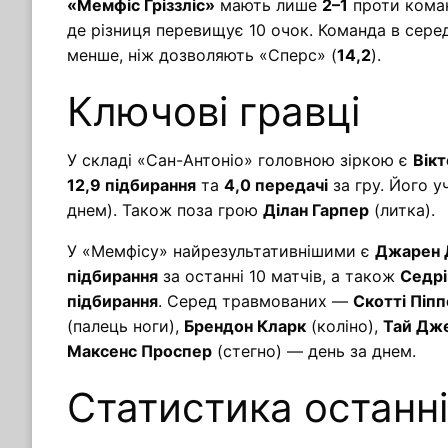
«Мемфіс Ґріззліс»
мають лише
2–1
проти коман
де різниця перевищує 10 очок. Команда в сер
менше, ніж дозволяють «Сперс» (
14,2
).
Ключові гравці
У складі «Сан-Антоніо» головною зіркою є
Вік
12,9 підбирання
та
4,0 передачі
за гру. Його у
днем). Також поза грою
Ділан Гарпер
(литка).
У «Мемфісу» найрезультативнішими є
Джарен 
підбирання
за останні 10 матчів, а також
Седрі
підбирання
. Серед травмованих —
Скотті Піп
(палець ноги),
Брендон Кларк
(коліно),
Тай Дж
Максенс Проспер
(стегно) — день за днем.
Статистика останні