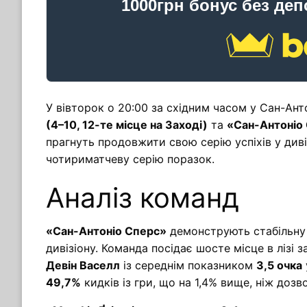
1000грн бонус без деп
У вівторок о 20:00 за східним часом у Сан-Ан
(4–10, 12-те місце на Заході)
та
«Сан-Антоніо 
прагнуть продовжити свою серію успіхів у диві
чотириматчеву серію поразок.
Аналіз команд
«Сан-Антоніо Сперс»
демонструють стабільну
дивізіону. Команда посідає шосте місце в ліз
Девін Васелл
із середнім показником
3,5 очка
49,7%
кидків із гри, що на 1,4% вище, ніж доз