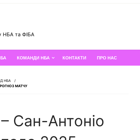
у НБА та ФІБА
НБА
КОМАНДИ НБА
КОНТАКТИ
ПРО НАС
НД НБА
 ПРОГНОЗ МАТЧУ
 – Сан-Антоніо