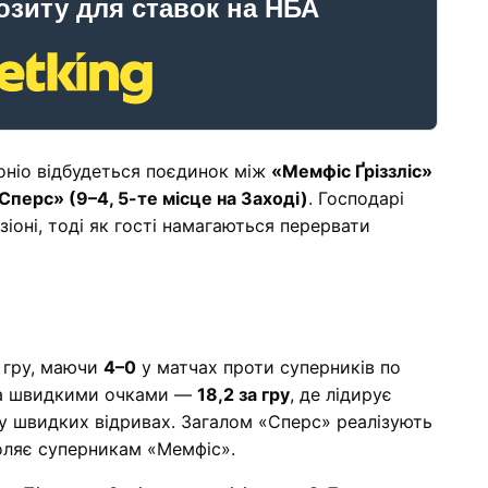
озиту для ставок на НБА
тоніо відбудеться поєдинок між
«Мемфіс Ґріззліс»
Сперс» (9–4, 5-те місце на Заході)
. Господарі
зіоні, тоді як гості намагаються перервати
 гру, маючи
4–0
у матчах проти суперників по
і за швидкими очками —
18,2 за гру
, де лідирує
у швидких відривах. Загалом «Сперс» реалізують
воляє суперникам «Мемфіс».