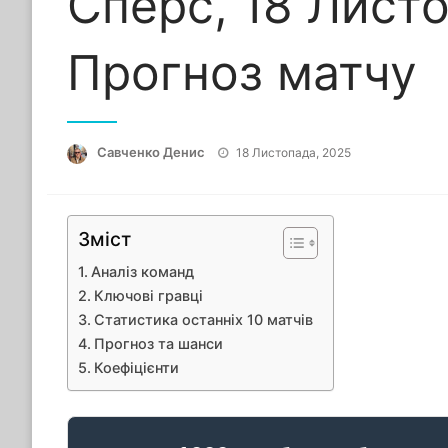
Сперс, 18 Лист
Прогноз матчу
Опубліковано
Савченко Денис
18 Листопада, 2025
Зміст
Аналіз команд
Ключові гравці
Статистика останніх 10 матчів
Прогноз та шанси
Коефіцієнти