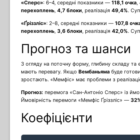
«Сперс»
: 6–4, середні показники —
118,1 очка
,
перехоплень
,
4,7 блоки
, реалізація
49,4%
. Су
«Ґріззліс»
: 2–8, середні показники —
107,8 очк
перехоплень
,
3,6 блоки
, реалізація
42,0%
. Су
Прогноз та шанси
З огляду на поточну форму, глибину складу та 
мають перевагу. Якщо
Вембаньяма
буде готови
зростають. «Мемфіс» має проблеми з реалізаці
Прогноз:
перемога «Сан-Антоніо Сперс» із йм
Ймовірність перемоги «Мемфіс Ґріззліс» —
32
Коефіцієнти