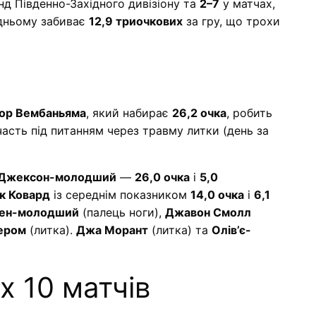
д Південно-Західного дивізіону та
2–7
у матчах,
едньому забиває
12,9 триочкових
за гру, що трохи
тор Вембаньяма
, який набирає
26,2 очка
, робить
часть під питанням через травму литки (день за
Джексон-молодший
—
26,0 очка
і
5,0
к Ковард
із середнім показником
14,0 очка
і
6,1
пен-молодший
(палець ноги),
Джавон Смолл
ером
(литка).
Джа Морант
(литка) та
Олів’є-
х 10 матчів