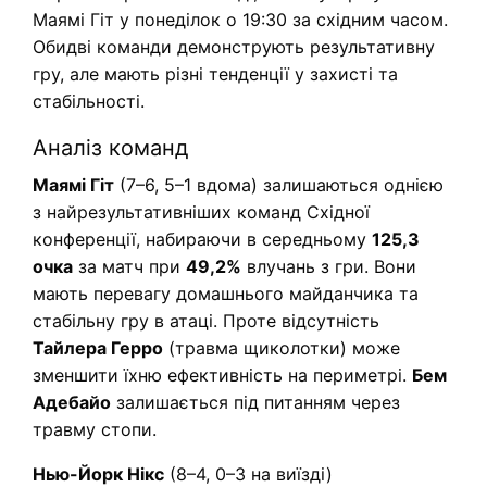
Маямі Гіт у понеділок о 19:30 за східним часом.
Обидві команди демонструють результативну
гру, але мають різні тенденції у захисті та
стабільності.
Аналіз команд
Маямі Гіт
(7–6, 5–1 вдома) залишаються однією
з найрезультативніших команд Східної
конференції, набираючи в середньому
125,3
очка
за матч при
49,2%
влучань з гри. Вони
мають перевагу домашнього майданчика та
стабільну гру в атаці. Проте відсутність
Тайлера Герро
(травма щиколотки) може
зменшити їхню ефективність на периметрі.
Бем
Адебайо
залишається під питанням через
травму стопи.
Нью-Йорк Нікс
(8–4, 0–3 на виїзді)