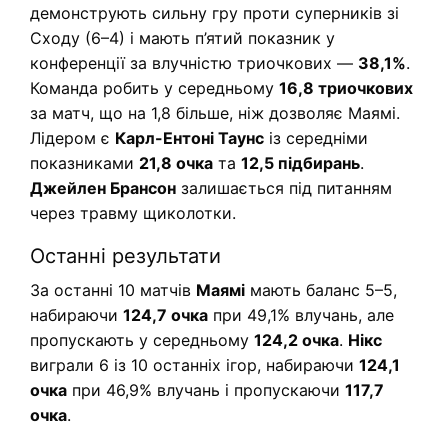
демонструють сильну гру проти суперників зі
Сходу (6–4) і мають п’ятий показник у
конференції за влучністю триочкових —
38,1%
.
Команда робить у середньому
16,8 триочкових
за матч, що на 1,8 більше, ніж дозволяє Маямі.
Лідером є
Карл-Ентоні Таунс
із середніми
показниками
21,8 очка
та
12,5 підбирань
.
Джейлен Брансон
залишається під питанням
через травму щиколотки.
Останні результати
За останні 10 матчів
Маямі
мають баланс 5–5,
набираючи
124,7 очка
при 49,1% влучань, але
пропускають у середньому
124,2 очка
.
Нікс
виграли 6 із 10 останніх ігор, набираючи
124,1
очка
при 46,9% влучань і пропускаючи
117,7
очка
.