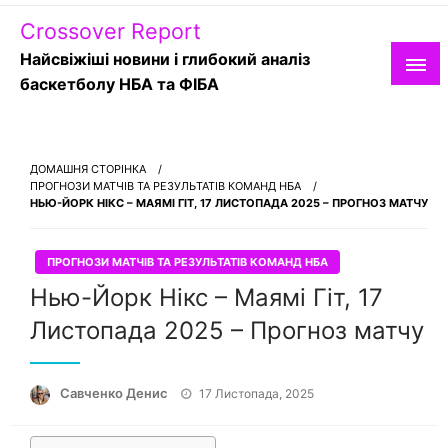
Skip
Crossover Report
to
content
Найсвіжіші новини і глибокий аналіз
баскетболу НБА та ФІБА
ДОМАШНЯ СТОРІНКА
ПРОГНОЗИ МАТЧІВ ТА РЕЗУЛЬТАТІВ КОМАНД НБА
НЬЮ-ЙОРК НІКС – МАЯМІ ГІТ, 17 ЛИСТОПАДА 2025 – ПРОГНОЗ МАТЧУ
ПРОГНОЗИ МАТЧІВ ТА РЕЗУЛЬТАТІВ КОМАНД НБА
Нью-Йорк Нікс – Маямі Гіт, 17
Листопада 2025 – Прогноз матчу
Опубліковано
Савченко Денис
17 Листопада, 2025