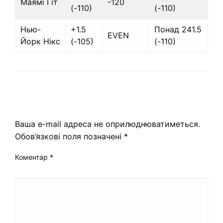
Маямі Гіт
-120
(-110)
(-110)
Нью-
+1.5
Понад 241.5
EVEN
Йорк Нікс
(-105)
(-110)
ЗАЛИШИТЬ ВІДПОВІДЬ
Ваша e-mail адреса не оприлюднюватиметься.
Обов’язкові поля позначені
*
Коментар
*