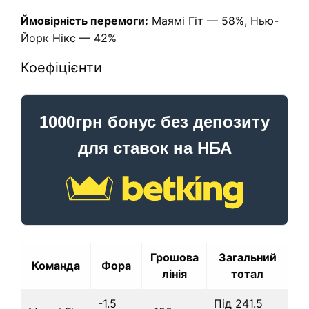
Ймовірність перемоги:
Маямі Гіт — 58%, Нью-
Йорк Нікс — 42%
Коефіцієнти
1000грн бонус без депозиту
для ставок на НБА
Грошова
Загальний
Команда
Фора
лінія
тотал
-1.5
Під 241.5