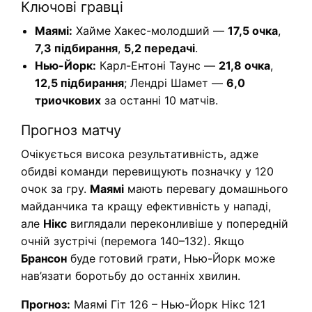
Ключові гравці
Маямі:
Хайме Хакес-молодший —
17,5 очка
,
7,3 підбирання
,
5,2 передачі
.
Нью-Йорк:
Карл-Ентоні Таунс —
21,8 очка
,
12,5 підбирання
; Лендрі Шамет —
6,0
триочкових
за останні 10 матчів.
Прогноз матчу
Очікується висока результативність, адже
обидві команди перевищують позначку у 120
очок за гру.
Маямі
мають перевагу домашнього
майданчика та кращу ефективність у нападі,
але
Нікс
виглядали переконливіше у попередній
очній зустрічі (перемога 140–132). Якщо
Брансон
буде готовий грати, Нью-Йорк може
нав’язати боротьбу до останніх хвилин.
Прогноз:
Маямі Гіт 126 – Нью-Йорк Нікс 121