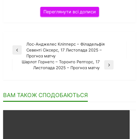
Переглянути всі дописи
Навігація
Лос-Анджелес Кліпперс – Філадельфія
Севенті Сіксерс, 17 Листопада 2025 –
Попередній
записів
Прогноз матчу
запис
Шарлот Горнетс – Торонто Репторс, 17
Наступний
Листопада 2025 – Прогноз матчу
запис
ВАМ ТАКОЖ СПОДОБАЮТЬСЯ