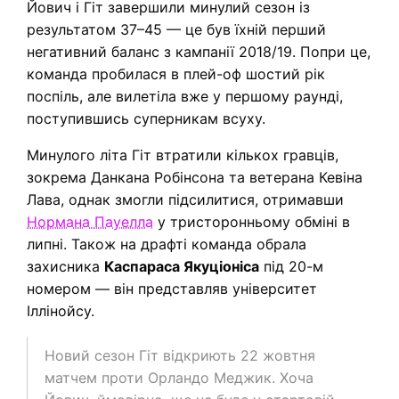
Йович і Гіт завершили минулий сезон із
результатом 37–45 — це був їхній перший
негативний баланс з кампанії 2018/19. Попри це,
команда пробилася в плей-оф шостий рік
поспіль, але вилетіла вже у першому раунді,
поступившись суперникам всуху.
Минулого літа Гіт втратили кількох гравців,
зокрема Данкана Робінсона та ветерана Кевіна
Лава, однак змогли підсилитися, отримавши
Нормана Пауелла
у тристоронньому обміні в
липні. Також на драфті команда обрала
захисника
Каспараса Якуціоніса
під 20-м
номером — він представляв університет
Іллінойсу.
Новий сезон Гіт відкриють 22 жовтня
матчем проти Орландо Меджик. Хоча