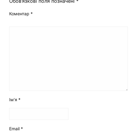
Обов’язкові поля позначені
*
Коментар
*
Ім'я
*
Email
*