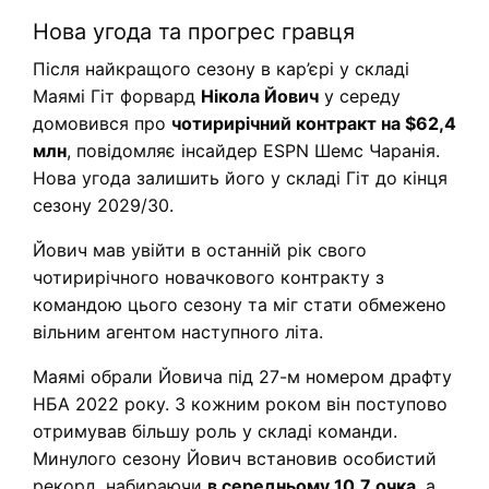
Нова угода та прогрес гравця
Після найкращого сезону в кар’єрі у складі
Маямі Гіт форвард
Нікола Йович
у середу
домовився про
чотирирічний контракт на $62,4
млн
, повідомляє інсайдер ESPN Шемс Чаранія.
Нова угода залишить його у складі Гіт до кінця
сезону 2029/30.
Йович мав увійти в останній рік свого
чотирирічного новачкового контракту з
командою цього сезону та міг стати обмежено
вільним агентом наступного літа.
Маямі обрали Йовича під 27-м номером драфту
НБА 2022 року. З кожним роком він поступово
отримував більшу роль у складі команди.
Минулого сезону Йович встановив особистий
рекорд, набираючи
в середньому 10,7 очка
, а