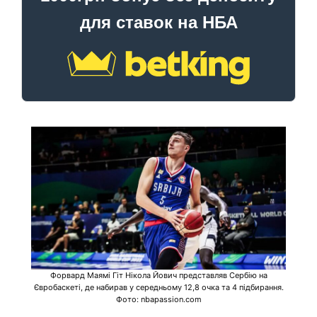
для ставок на НБА
Форвард Маямі Гіт Нікола Йович представляв Сербію на
Євробаскеті, де набирав у середньому 12,8 очка та 4 підбирання.
Фото: nbapassion.com