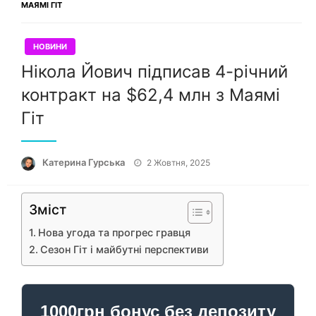
МАЯМІ ГІТ
НОВИНИ
Нікола Йович підписав 4-річний
контракт на $62,4 млн з Маямі
Гіт
Опубліковано
Катерина Гурська
2 Жовтня, 2025
Зміст
Нова угода та прогрес гравця
Сезон Гіт і майбутні перспективи
1000грн бонус без депозиту