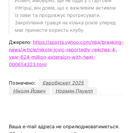
Йович, ймовірно, ще не буде у стартовій
п’ятірці, він довів, що є важливим активом
із лави та продовжує прогресувати.
Закріплення гравця на кілька років уперед
має принести користь клубу.
Джерело:
https://sports.yahoo.com/nba/breaking-
news/article/nikola-jovic-reportedly-reaches-4-
year-624-million-extension-with-heat-
000654323.html
Позначено:
Євробаскет 2025
Нікола Йович
Норман Пауелл
ЗАЛИШИТЬ ВІДПОВІДЬ
Ваша e-mail адреса не оприлюднюватиметься.