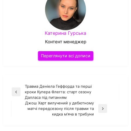
Катерина Гурська
Контент менеджер
Переглянути всі дописи
Навігація
Травма Деніела Геффорда та перші
кроки Купера Флегга: старт сезону
Попередній
записів
Далласа під питанням
запис
Джош Харт вилучений у дебютному
матчі передсезону після травми та
Наступний
кидка м’яча в трибуни
запис