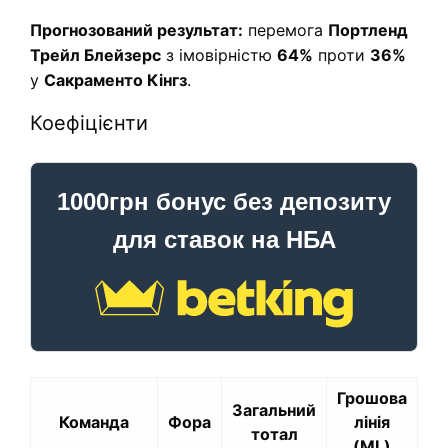
Прогнозований результат:
перемога
Портленд
Трейл Блейзерс
з імовірністю
64%
проти
36%
у
Сакраменто Кінгз
.
Коефіцієнти
1000грн бонус без депозиту
для ставок на НБА
Грошова
Загальний
Команда
Фора
лінія
тотал
(ML)