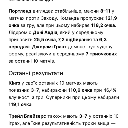
Портленд
виглядає стабільніше, маючи
8–11
у
матчах проти Заходу. Команда пропускає
121,9
очка
за гру, але при цьому набирає
118,2 очка
.
Лідером є
Дені Авдія
, який у середньому
приносить
25,5 очка, 7,2 підбирання та 6,3
передачі
.
Джерамі Грант
демонструє чудову
форму, реалізуючи в середньому
7 триочкових
за останні 10 матчів.
Останні результати
Кінгз
у своїх останніх 10 матчах мають
показник
3–7
, набираючи
110,6 очка
при 46,4%
влучності з гри. Суперники при цьому набирали
119,1 очка
.
Трейл Блейзерс
також мають
3–7
у останніх 10
іграх, але їхня результативність трохи вища —