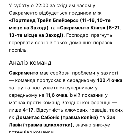
У суботу о 22:00 за східним часом у
Сакраменто відбудеться поєдинок між
«Портленд Трейл Блейзерс» (11–16, 10-те
місце на Заході)
та
«Сакраменто Кінгз» (6–21,
13-те місце на Заході)
. Господарі прагнуть
перервати серію з трьох домашніх поразок
поспіль.
Аналіз команд
Сакраменто
має серйозні проблеми у захисті
— команда пропускає в середньому
122,4 очка
за гру та поступається суперникам у
середньому на
11,6 очка
. Їхній показник у
матчах проти команд Західної конференції —
лише
4–17
. Відсутність ключових гравців, таких
як
Домантас Сабоніс (травма коліна)
та
Зак
Лавін (травма щиколотки)
, значно знижує
потенціал команди.