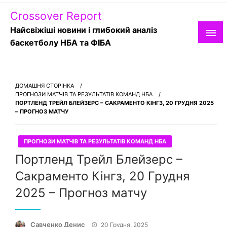
Skip
Crossover Report
to
content
Найсвіжіші новини і глибокий аналіз
баскетболу НБА та ФІБА
ДОМАШНЯ СТОРІНКА
ПРОГНОЗИ МАТЧІВ ТА РЕЗУЛЬТАТІВ КОМАНД НБА
ПОРТЛЕНД ТРЕЙЛ БЛЕЙЗЕРС – САКРАМЕНТО КІНГЗ, 20 ГРУДНЯ 2025
– ПРОГНОЗ МАТЧУ
ПРОГНОЗИ МАТЧІВ ТА РЕЗУЛЬТАТІВ КОМАНД НБА
Портленд Трейл Блейзерс –
Сакраменто Кінгз, 20 Грудня
2025 – Прогноз матчу
Опубліковано
Савченко Денис
20 Грудня, 2025