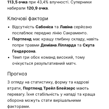
113,5 очка
при 43,4% влучності. Суперники
набирали
120,9 очка
.
Ключові фактори
Відсутність
Сабоніса
та
Лавіна
серйозно
послаблює передню лінію Сакраменто.
Портленд
має кращу глибину складу, навіть
попри травми
Деміана Лілларда
та
Скута
Гендерсона
.
Темп гри обох команд високий, тому
очікується результативний матч.
Прогноз
З огляду на статистику, форму та кадрові
втрати,
Портленд Трейл Блейзерс
мають
перевагу. Їхня стабільність у нападі та краща
оборона можуть стати вирішальними
факторами.