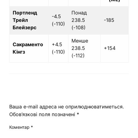
Портленд
Понад
-4.5
Трейл
238.5
-185
(-110)
Блейзерс
(-108)
Менше
Сакраменто
+4.5
238.5
+154
Кінгз
(-110)
(-112)
ЗАЛИШИТЬ ВІДПОВІДЬ
Ваша e-mail адреса не оприлюднюватиметься.
Обов’язкові поля позначені
*
Коментар
*