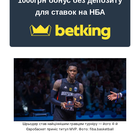
1000грн бонус без депозиту
для ставок на НБА
Шрьодер став найціннішим гравцем турніру — його 4-й
Євробаскет приніс титул MVP. Фото: fiba.basketball