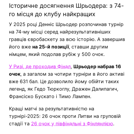
Історичне досягнення Шрьодера: з 74-
го місця до клубу найкращих
У 2025 році Денніс Шрьодер розпочинав турнір
на 74-му місці серед найрезультативніших
гравців євробаскету за всю історію. А завершив
його вже
на 25-й позиції
, ставши другим
німцем, який подолав рубіж у 500 очок.
У Ризі, де проходив Фінал
,
Шрьодер набрав 16
очок
, а загалом за чотири турніри в його активі
вже 631 бал. Це дозволило йому обійти таких
легенд, як Гедо Тюркоглу, Дражен Далипагич,
Франсіско Бускато і Тимо Лампен.
Кращі матчі за результативністю на
турнірі-2025: 26 очок проти Литви на груповій
стадії та
26 очок у півфінальні з Фінлянлією
.