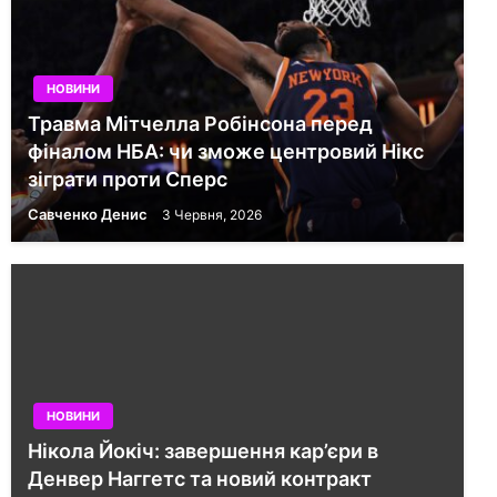
НОВИНИ
Травма Мітчелла Робінсона перед
фіналом НБА: чи зможе центровий Нікс
зіграти проти Сперс
Савченко Денис
3 Червня, 2026
НОВИНИ
Нікола Йокіч: завершення кар’єри в
Денвер Наггетс та новий контракт