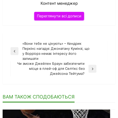
Контент менеджер
Переглянути всі дописи
Навігація
«Вони тебе не цінують» – Кендрик
Перкінс нагадує Джонатану Кумінзі, що
записів
Попередній
у Ворріорз немає інтересу його
запис
залишати
Чи зможе Джейлен Браун забезпечити
місце в плей-оф для Селтікс без
Наступний
Джейсона Тейтума?
запис
ВАМ ТАКОЖ СПОДОБАЮТЬСЯ