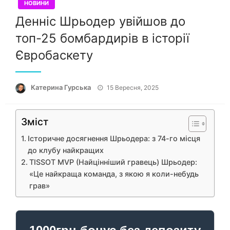
НОВИНИ
Денніс Шрьодер увійшов до
топ-25 бомбардирів в історії
Євробаскету
Опубліковано
Катерина Гурська
15 Вересня, 2025
Зміст
Історичне досягнення Шрьодера: з 74-го місця
до клубу найкращих
TISSOT MVP (Найцінніший гравець) Шрьодер:
«Це найкраща команда, з якою я коли-небудь
грав»