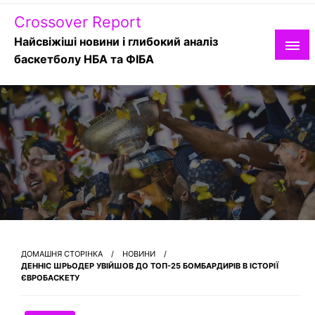
Skip
Crossover Report
to
content
Найсвіжіші новини і глибокий аналіз
баскетболу НБА та ФІБА
ДОМАШНЯ СТОРІНКА
НОВИНИ
ДЕННІС ШРЬОДЕР УВІЙШОВ ДО ТОП-25 БОМБАРДИРІВ В ІСТОРІЇ
ЄВРОБАСКЕТУ