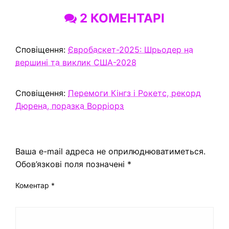
2 КОМЕНТАРІ
Сповіщення:
Євробаскет-2025: Шрьодер на
вершині та виклик США-2028
Сповіщення:
Перемоги Кінгз і Рокетс, рекорд
Дюрена, поразка Ворріорз
ЗАЛИШИТЬ ВІДПОВІДЬ
Ваша e-mail адреса не оприлюднюватиметься.
Обов’язкові поля позначені
*
Коментар
*