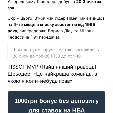
У середньому Шрьодер здобував
20,3 очка за
гру
.
Окрім цього, 31-річний лідер Німеччини вийшов
на
4-те місце в списку асистентів від 1995
року
, випередивши Бориса Діау та Мiлоша
Теодосича (191 передача).
Шрьодер уже поруч із елітою: залишилось
28 очок до топ-20 і 138 до топ-10.
TISSOT MVP (Найцінніший гравець)
Шрьодер: «Це найкраща команда, з
якою я коли-небудь грав»
1000грн бонус без депозиту
для ставок на НБА