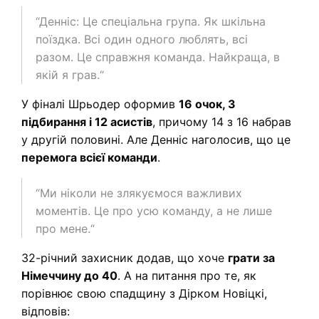
“Денніс: Це спеціальна група. Як шкільна
поїздка. Всі один одного люблять, всі
разом. Це справжня команда. Найкраща, в
якій я грав.“
У фіналі Шрьодер оформив
16 очок, 3
підбирання і 12 асистів
, причому 14 з 16 набрав
у другiй половинi. Але Денніс наголосив, що це
перемога всієї команди
.
“Ми ніколи не злякуємося важливих
моментів. Це про усю команду, а не лише
про мене.“
32-річний захисник додав, що хоче
грати за
Німеччину до 40
. А на питання про те, як
порівнює свою спадщину з Дірком Новiцкi,
вiдповiв: