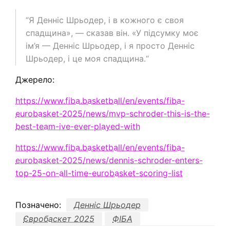
“Я Денніс Шрьодер, і в кожного є своя
спадщина», — сказав він. «У підсумку моє
ім’я — Денніс Шрьодер, і я просто Денніс
Шрьодер, і це моя спадщина.“
Джерело:
https://www.fiba.basketball/en/events/fiba-
eurobasket-2025/news/mvp-schroder-this-is-the-
best-team-ive-ever-played-with
https://www.fiba.basketball/en/events/fiba-
eurobasket-2025/news/dennis-schroder-enters-
top-25-on-all-time-eurobasket-scoring-list
Позначено:
Денніс Шрьодер
Євробаскет 2025
ФІБА