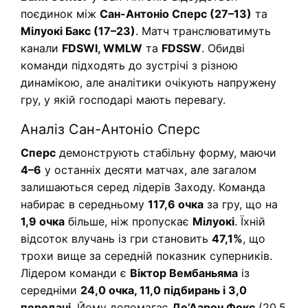
поєдинок між
Сан-Антоніо Сперс (27–13)
та
Мілуокі Бакс (17–23)
. Матч транслюватимуть
канали
FDSWI, WMLW
та
FDSSW
. Обидві
команди підходять до зустрічі з різною
динамікою, але аналітики очікують напружену
гру, у якій господарі мають перевагу.
Аналіз Сан-Антоніо Сперс
Сперс
демонструють стабільну форму, маючи
4–6
у останніх десяти матчах, але загалом
залишаються серед лідерів Заходу. Команда
набирає в середньому
117,6 очка
за гру, що на
1,9 очка
більше, ніж пропускає
Мілуокі
. Їхній
відсоток влучань із гри становить
47,1%
, що
трохи вище за середній показник суперників.
Лідером команди є
Віктор Вембаньяма
із
середніми
24,0 очка, 11,0 підбирань і 3,0
передачі
. Йому допомагає
Де’Аарон Фокс
(20,5