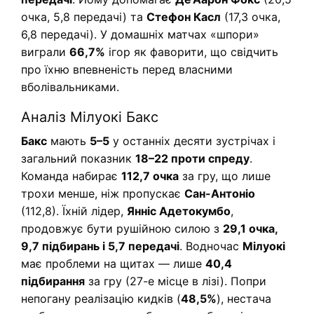
очка, 5,8 передачі) та
Стефон Касл
(17,3 очка,
6,8 передачі). У домашніх матчах «шпори»
виграли
66,7%
ігор як фаворити, що свідчить
про їхню впевненість перед власними
вболівальниками.
Аналіз Мілуокі Бакс
Бакс
мають
5–5
у останніх десяти зустрічах і
загальний показник
18–22 проти спреду
.
Команда набирає
112,7 очка
за гру, що лише
трохи менше, ніж пропускає
Сан-Антоніо
(112,8). Їхній лідер,
Янніс Адетокумбо
,
продовжує бути рушійною силою з
29,1 очка,
9,7 підбирань і 5,7 передачі
. Водночас
Мілуокі
має проблеми на щитах — лише
40,4
підбирання
за гру (27-е місце в лізі). Попри
непогану реалізацію кидків (
48,5%
), нестача