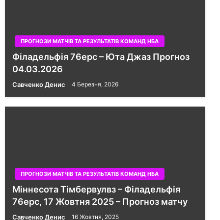
ПРОГНОЗИ МАТЧІВ ТА РЕЗУЛЬТАТІВ КОМАНД НБА
Філадельфія 76ерс – Юта Джаз Прогноз
04.03.2026
Савченко Денис
4 Березня, 2026
ПРОГНОЗИ МАТЧІВ ТА РЕЗУЛЬТАТІВ КОМАНД НБА
Міннесота Тімбервулвз – Філадельфія
76ерс, 17 Жовтня 2025 – Прогноз матчу
Савченко Денис
16 Жовтня, 2025