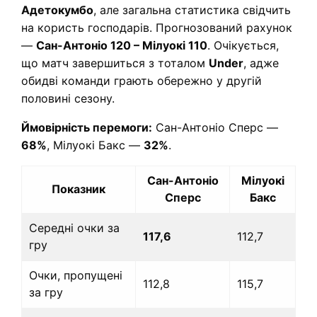
Адетокумбо
, але загальна статистика свідчить
на користь господарів. Прогнозований рахунок
—
Сан-Антоніо 120 – Мілуокі 110
. Очікується,
що матч завершиться з тоталом
Under
, адже
обидві команди грають обережно у другій
половині сезону.
Ймовірність перемоги:
Сан-Антоніо Сперс —
68%
, Мілуокі Бакс —
32%
.
Сан-Антоніо
Мілуокі
Показник
Сперс
Бакс
Середні очки за
117,6
112,7
гру
Очки, пропущені
112,8
115,7
за гру