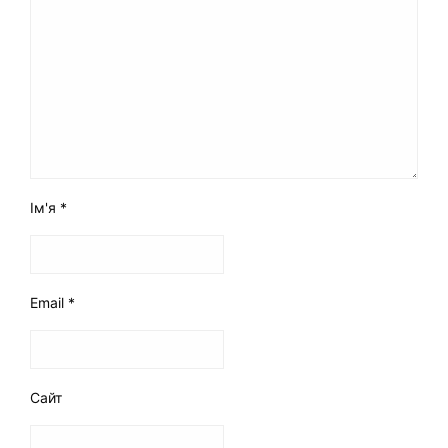
Ім'я
*
Email
*
Сайт