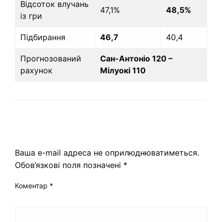
Відсоток влучань
47,1%
48,5%
із гри
Підбирання
46,7
40,4
Прогнозований
Сан-Антоніо 120 –
рахунок
Мілуокі 110
ЗАЛИШИТЬ ВІДПОВІДЬ
Ваша e-mail адреса не оприлюднюватиметься.
Обов’язкові поля позначені
*
Коментар
*