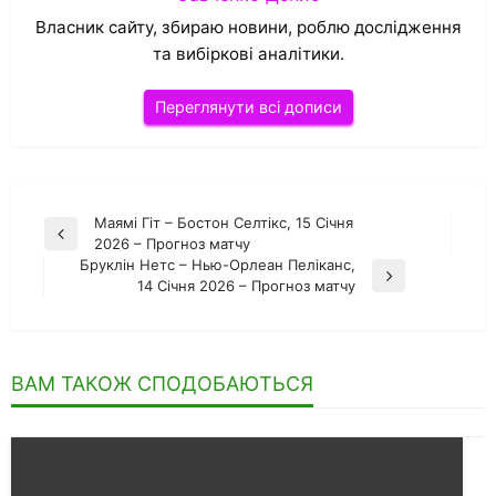
Власник сайту, збираю новини, роблю дослідження
та вибіркові аналітики.
Переглянути всі дописи
Навігація
Маямі Гіт – Бостон Селтікс, 15 Січня
Попередній
2026 – Прогноз матчу
записів
запис
Бруклін Нетс – Нью-Орлеан Пеліканс,
Наступний
14 Січня 2026 – Прогноз матчу
запис
ВАМ ТАКОЖ СПОДОБАЮТЬСЯ