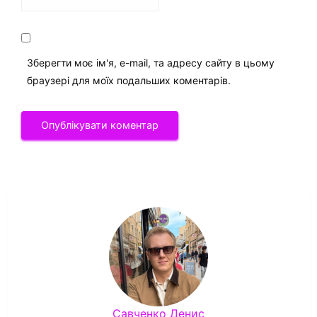
Зберегти моє ім'я, e-mail, та адресу сайту в цьому
браузері для моїх подальших коментарів.
Савченко Денис