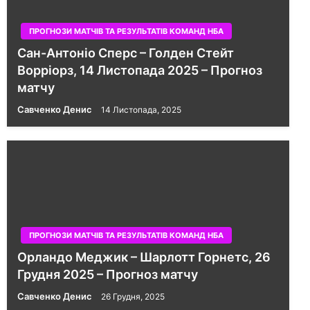
ПРОГНОЗИ МАТЧІВ ТА РЕЗУЛЬТАТІВ КОМАНД НБА
Сан-Антоніо Сперс – Голден Стейт
Ворріорз, 14 Листопада 2025 – Прогноз
матчу
Савченко Денис
14 Листопада, 2025
ПРОГНОЗИ МАТЧІВ ТА РЕЗУЛЬТАТІВ КОМАНД НБА
Орландо Меджик – Шарлотт Горнетс, 26
Грудня 2025 – Прогноз матчу
Савченко Денис
26 Грудня, 2025