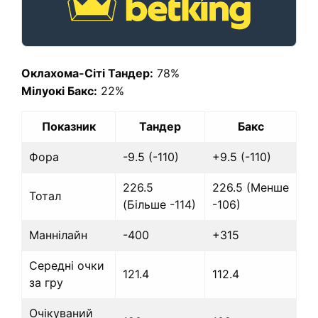
Оклахома-Сіті Тандер:
78%
Мілуокі Бакс:
22%
Показник
Тандер
Бакс
Фора
-9.5 (-110)
+9.5 (-110)
226.5
226.5 (Менше
Тотал
(Більше -114)
-106)
Маннілайн
-400
+315
Середні очки
121.4
112.4
за гру
Очікуваний