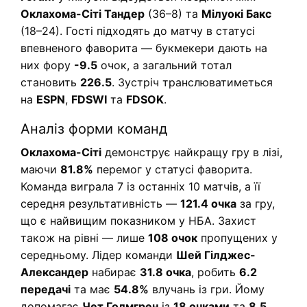
Оклахома-Сіті Тандер
(36–8) та
Мілуокі Бакс
(18–24). Гості підходять до матчу в статусі
впевненого фаворита — букмекери дають на
них фору
-9.5
очок, а загальний тотал
становить
226.5
. Зустріч транслюватиметься
на
ESPN
,
FDSWI
та
FDSOK
.
Аналіз форми команд
Оклахома-Сіті
демонструє найкращу гру в лізі,
маючи
81.8%
перемог у статусі фаворита.
Команда виграла 7 із останніх 10 матчів, а її
середня результативність —
121.4 очка
за гру,
що є найвищим показником у НБА. Захист
також на рівні — лише
108 очок
пропущених у
середньому. Лідер команди
Шей Гілджес-
Александер
набирає
31.8 очка
, робить
6.2
передачі
та має
54.8%
влучань із гри. Йому
допомагає
Чет Голмгрен
із
18 очками
та
8.5