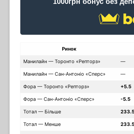
1000грн бонус без деп
Ринок
Манилайн — Торонто «Репторз»
—
Манилайн — Сан-Антоніо «Сперс»
—
Фора — Торонто «Репторз»
+5.5
Фора — Сан-Антоніо «Сперс»
-5.5
Тотал — Більше
233.
Тотал — Менше
233.