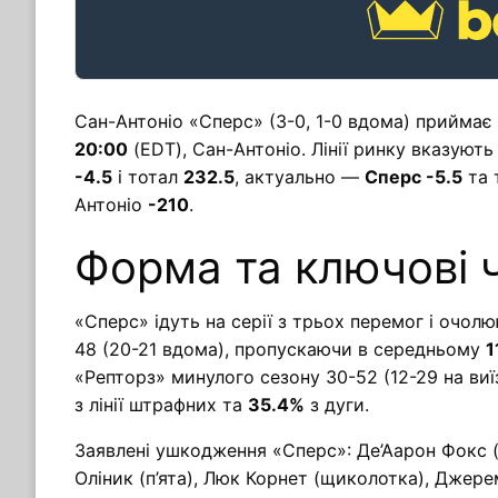
Сан-Антоніо «Сперс» (3-0, 1-0 вдома) приймає Т
20:00
(EDT), Сан-Антоніо. Лінії ринку вказують
-4.5
і тотал
232.5
, актуально —
Сперс -5.5
та 
Антоніо
-210
.
Форма та ключові 
«Сперс» ідуть на серії з трьох перемог і очол
48 (20-21 вдома), пропускаючи в середньому
1
«Репторз» минулого сезону 30-52 (12-29 на виї
з лінії штрафних та
35.4%
з дуги.
Заявлені ушкодження «Сперс»: Де’Аарон Фокс (п
Оліник (п’ята), Люк Корнет (щиколотка), Джеремі 