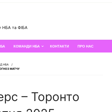
у НБА та ФІБА
НБА
КОМАНДИ НБА
КОНТАКТИ
ПРО НАС
НД НБА
РОГНОЗ МАТЧУ
ерс – Торонто