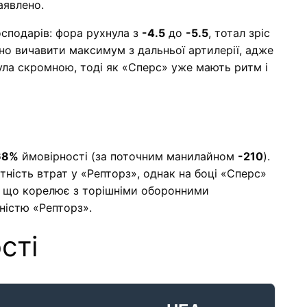
аявлено.
сподарів: фора рухнула з
-4.5
до
-5.5
, тотал зріс
но вичавити максимум з дальньої артилерії, адже
була скромною, тоді як «Сперс» уже мають ритм і
68%
ймовірності (за поточним манилайном
-210
).
тність втрат у «Репторз», однак на боці «Сперс»
, що корелює з торішніми оборонними
ністю «Репторз».
сті