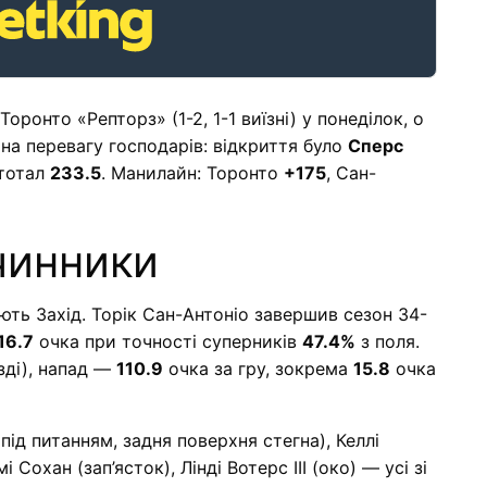
оронто «Репторз» (1-2, 1-1 виїзні) у понеділок, о
 на перевагу господарів: відкриття було
Сперс
тотал
233.5
. Манилайн: Торонто
+175
, Сан-
чинники
юють Захід. Торік Сан-Антоніо завершив сезон 34-
16.7
очка при точності суперників
47.4%
з поля.
зді), напад —
110.9
очка за гру, зокрема
15.8
очка
ід питанням, задня поверхня стегна), Келлі
Сохан (зап’ясток), Лінді Вотерс ІІІ (око) — усі зі