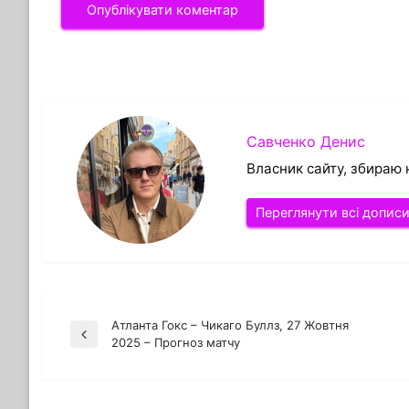
Савченко Денис
Власник сайту, збираю 
Переглянути всі допис
Атланта Гокс – Чикаго Буллз, 27 Жовтня
Навігація
Попередній
2025 – Прогноз матчу
запис
записів