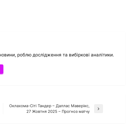
новини, роблю дослідження та вибіркові аналітики.
и
Оклахома-Сіті Тандер – Даллас Маверікс,
Наступний
27 Жовтня 2025 – Прогноз матчу
запис