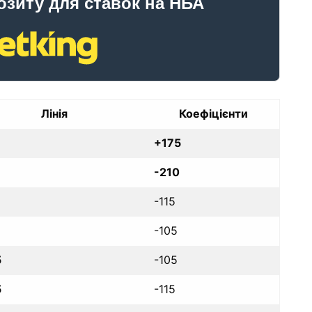
озиту для ставок на НБА
Лінія
Коефіцієнти
+175
-210
-115
-105
5
-105
5
-115