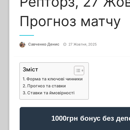
Репторз, 27 Жо
Прогноз матчу
Опубліковано
Савченко Денис
27 Жовтня, 2025
Зміст
Форма та ключові чинники
Прогноз та ставки
Ставки та ймовірності
1000грн бонус без деп