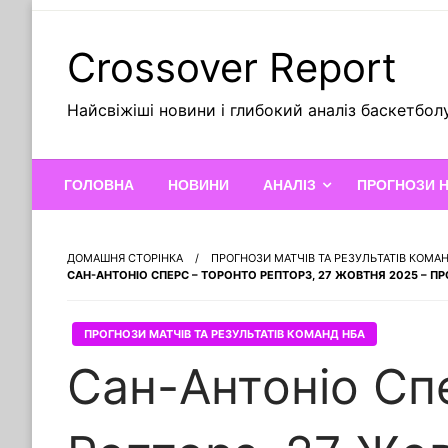
Skip
to
Crossover Report
content
Найсвіжіші новини і глибокий аналіз баскетбол
ГОЛОВНА
НОВИНИ
АНАЛІЗ
ПРОГНОЗИ 
ДОМАШНЯ СТОРІНКА
ПРОГНОЗИ МАТЧІВ ТА РЕЗУЛЬТАТІВ КОМА
САН-АНТОНІО СПЕРС – ТОРОНТО РЕПТОРЗ, 27 ЖОВТНЯ 2025 – П
ПРОГНОЗИ МАТЧІВ ТА РЕЗУЛЬТАТІВ КОМАНД НБА
Сан-Антоніо Сп