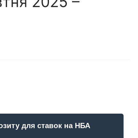
втня 2025 –
озиту для ставок на НБА