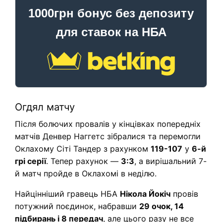
1000грн бонус без депозиту
для ставок на НБА
Огдял матчу
Після болючих провалів у кінцівках попередніх
матчів Денвер Наггетс зібралися та перемогли
Оклахому Сіті Тандер з рахунком
119-107
у
6-й
грі серії
. Тепер рахунок —
3:3
, а вирішальний 7-
й матч пройде в Оклахомі в неділю.
Найцінніший гравець НБА
Нікола Йокіч
провів
потужний поєдинок, набравши
29 очок, 14
підбирань і 8 передач
, але цього разу не все