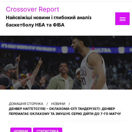
Skip
Crossover Report
to
content
Найсвіжіші новини і глибокий аналіз
баскетболу НБА та ФІБА
ДОМАШНЯ СТОРІНКА
НОВИНИ
ДЕНВЕР НАГГЕТС(119) – ОКЛАХОМА-СІТІ ТАНДЕР(107): ДЕНВЕР
ПЕРЕМАГАЄ ОКЛАХОМУ ТА ЗМУШУЄ СЕРІЮ ДІЙТИ ДО 7-ГО МАТЧУ
НОВИНИ
СТАТИСТИКА