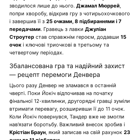
зводилося лише до нього.
Джамал Мюррей
,
попри хворобу, відкрив гру з чотирьохочкового
і завершив її з
25 очками, 8 підбираннями і 7
передачами
. Гравець з лавки
Джуліан
Строутер
став справжнім героєм, додавши
15
очок
і ключові триочкові в третьому та
четвертому періодах.
Збалансована гра та надійний захист
— рецепт перемоги Денвера
Цього разу Денвер не зламався в останній
чверті. Поки Йокіч відпочивав на початку
фінальної 12-хвилинки, другорядні гравці зуміли
втримати перевагу, розширивши її до 11 очок.
Коли Йокіч повернувся, Тандер вже не змогли
нав’язати боротьбу. Важливий внесок зробив і
Крістіан Браун
, який записав на свій рахунок
23