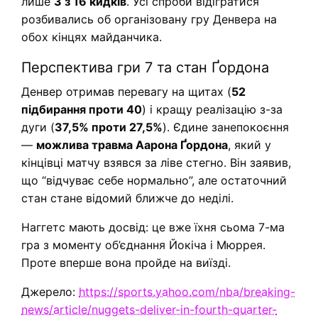
лише
3 з 16 кидків
. Усі спроби відігратися
розбивались об організовану гру Денвера на
обох кінцях майданчика.
Перспектива гри 7 та стан Ґордона
Денвер отримав перевагу на щитах (
52
підбирання проти 40
) і кращу реалізацію з-за
дуги (
37,5% проти 27,5%
). Єдине занепокоєння
—
можлива травма Аарона Ґордона
, який у
кінцівці матчу взявся за ліве стегно. Він заявив,
що “відчуває себе нормально”, але остаточний
стан стане відомий ближче до неділі.
Наггетс мають досвід: це вже їхня сьома 7-ма
гра з моменту об’єднання Йокіча і Мюррея.
Проте вперше вона пройде на виїзді.
Джерело:
https://sports.yahoo.com/nba/breaking-
news/article/nuggets-deliver-in-fourth-quarter-