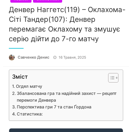
Денвер Наггетс(119) – Оклахома-
Сіті Тандер(107): Денвер
перемагає Оклахому та змушує
серію дійти до 7-го матчу
Опубліковано
Савченко Денис
16 Травня, 2025
Зміст
Огдял матчу
Збалансована гра та надійний захист — рецепт
перемоги Денвера
Перспектива гри 7 та стан Ґордона
Статистика: