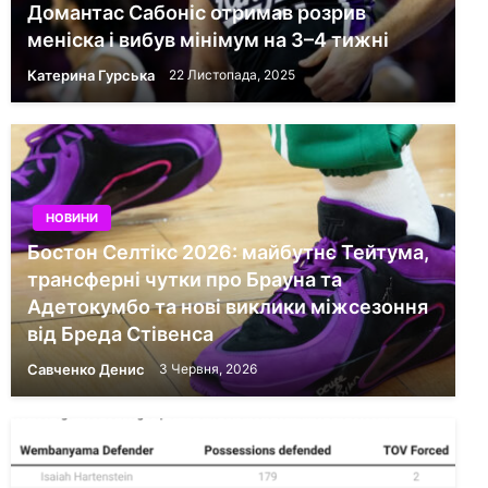
Домантас Сабоніс отримав розрив
меніска і вибув мінімум на 3–4 тижні
Катерина Гурська
22 Листопада, 2025
НОВИНИ
Бостон Селтікс 2026: майбутнє Тейтума,
трансферні чутки про Брауна та
Адетокумбо та нові виклики міжсезоння
від Бреда Стівенса
Савченко Денис
3 Червня, 2026