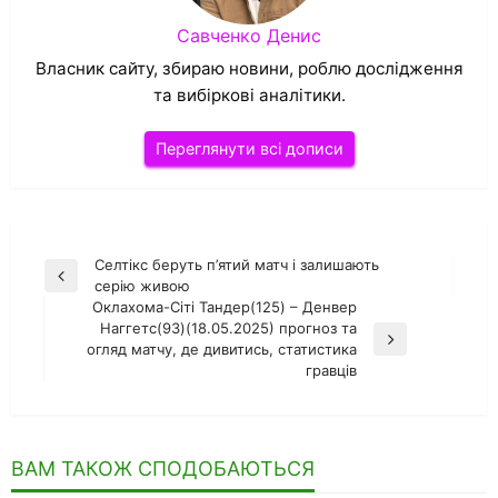
Савченко Денис
Власник сайту, збираю новини, роблю дослідження
та вибіркові аналітики.
Переглянути всі дописи
Навігація
Селтікс беруть п’ятий матч і залишають
Попередній
серію живою
записів
запис
Оклахома-Сіті Тандер(125) – Денвер
Наггетс(93)(18.05.2025) прогноз та
Наступний
огляд матчу, де дивитись, статистика
запис
гравців
ВАМ ТАКОЖ СПОДОБАЮТЬСЯ