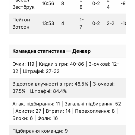
16:56
8
0-2
-9
Вестбрук
8
4
Пейтон
1-
13:53
4
0-2
2-2
-10
Вотсон
7
Командна статистика — Денвер
Очки: 119 | Кидки з гри: 40-86 | 3-очкові: 12-
32 | Штрафні: 27-32
Відсоток влучності з гри: 46.5% | 3-очкові:
37.5% | Штрафні: 84.4%
Атак. підбирання: 11 | Загальні підбирання: 52
| Асисти: 27 | Втрати: 14 | Перехоплення: 8 |
Блоки: 6 | Фоли: 16
Підбирання команди: 9