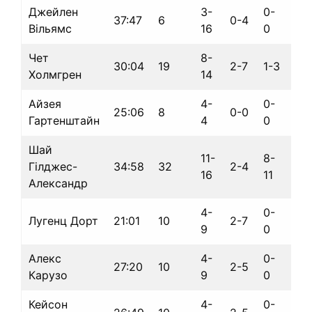
Джейлен
3-
0-
37:47
6
0-4
-8
Вільямс
16
0
Чет
8-
30:04
19
2-7
1-3
+3
Холмгрен
14
Айзея
4-
0-
25:06
8
0-0
-17
Гартенштайн
4
0
Шай
11-
8-
Гілджес-
34:58
32
2-4
-8
16
11
Александр
4-
0-
Лугенц Дорт
21:01
10
2-7
-18
9
0
Алекс
4-
0-
27:20
10
2-5
-4
Карузо
9
0
Кейсон
4-
0-