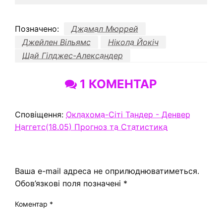
Позначено:
Джамал Мюррей
Джейлен Вільямс
Нікола Йокіч
Шай Гілджес-Александер
1 КОМЕНТАР
Сповіщення:
Оклахома-Сіті Тандер - Денвер
Наггетс(18.05) Прогноз та Статистика
ЗАЛИШИТЬ ВІДПОВІДЬ
Ваша e-mail адреса не оприлюднюватиметься.
Обов’язкові поля позначені
*
Коментар
*