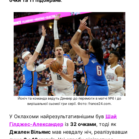
очки та 11 підбирань
.
Йокіч та команда ведуть Денвер до перемоги в матчі №6 і до
вирішальної сьомої гри серії. Фото: france24.com.
У Оклахоми найрезультативнішим був
Шай
Гілджес-Александер
із
32 очками
, тоді як
Джален Вільямс
мав невдалу ніч, реалізувавши