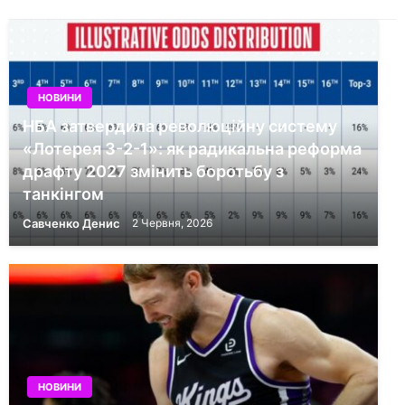
НОВИНИ
НБА затвердила революційну систему
«Лотерея 3-2-1»: як радикальна реформа
драфту 2027 змінить боротьбу з
танкінгом
Савченко Денис
2 Червня, 2026
НОВИНИ