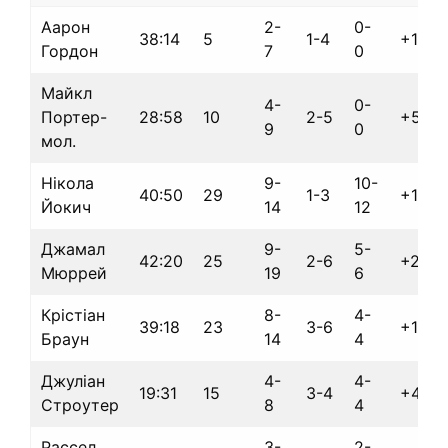
Аарон
2-
0-
38:14
5
1-4
+17
Гордон
7
0
Майкл
4-
0-
Портер-
28:58
10
2-5
+5
9
0
мол.
Нікола
9-
10-
40:50
29
1-3
+11
Йокич
14
12
Джамал
9-
5-
42:20
25
2-6
+28
Мюррей
19
6
Крістіан
8-
4-
39:18
23
3-6
+14
Браун
14
4
Джуліан
4-
4-
19:31
15
3-4
+4
Строутер
8
4
Рассел
3-
2-