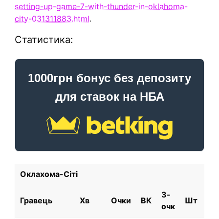
setting-up-game-7-with-thunder-in-oklahoma-
city-031311883.html
.
Статистика:
1000грн бонус без депозиту
для ставок на НБА
Оклахома-Сіті
3-
Гравець
Хв
Очки
ВК
Шт
+/
очк