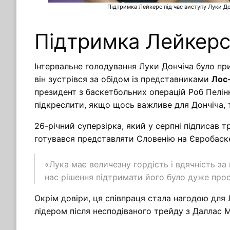
Підтримка Лейкерс під час виступу Луки Дон
Підтримка Лейкерс
Інтервальне голодування Луки Дончіча було при
він зустрівся за обідом із представниками
Лос
президент з баскетбольних операцій Роб Пелінк
підкреслити, якщо щось важливе для Дончіча, т
26-річний суперзірка, який у серпні підписав
готувався представляти Словенію на Євробаске
«Лука має величезну гордість і вдячність за
нас рішення підтримати його було дуже про
Окрім довіри, ця співпраця стала нагодою для
лідером після несподіваного трейду з Даллас М