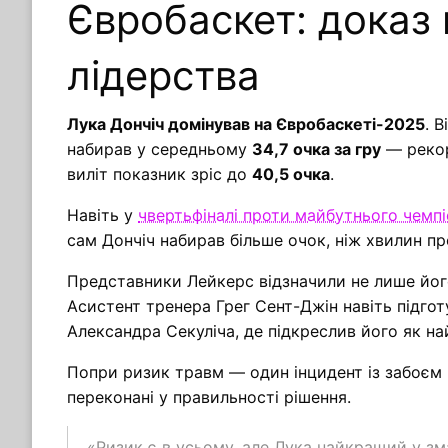
Євробаскет: доказ 
лідерства
Лука Дончіч домінував на Євробаскеті-2025
. 
набирав у середньому
34,7 очка за гру
— рекорд
виліт показник зріс до
40,5 очка
.
Навіть у
чвертьфіналі проти майбутнього чемп
сам Дончіч набирав більше очок, ніж хвилин п
Представники Лейкерс відзначили не лише його 
Асистент тренера Грег Сент-Джін навіть підгот
Александра Секуліча, де підкреслив його як 
Попри ризик травм — один інцидент із забоєм
переконані у правильності рішення.
«Ризик є в усьому, але Лука найкращий у з