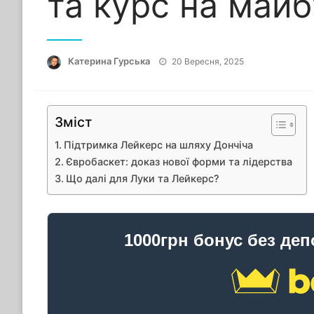
та курс на май
Опубліковано
Катерина Гурська
20 Вересня, 2025
Зміст
Підтримка Лейкерс на шляху Дончіча
Євробаскет: доказ нової форми та лідерства
Що далі для Луки та Лейкерс?
1000грн бонус без деп