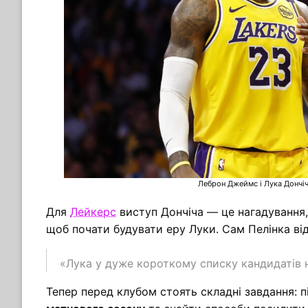
Леброн Джеймс і Лука Дончіч
Для
Лейкерс
виступ Дончіча — це нагадування,
щоб почати будувати еру Луки. Сам Пелінка ві
«Лука у дуже короткому списку кандидатів 
Тепер перед клубом стоять складні завдання: 