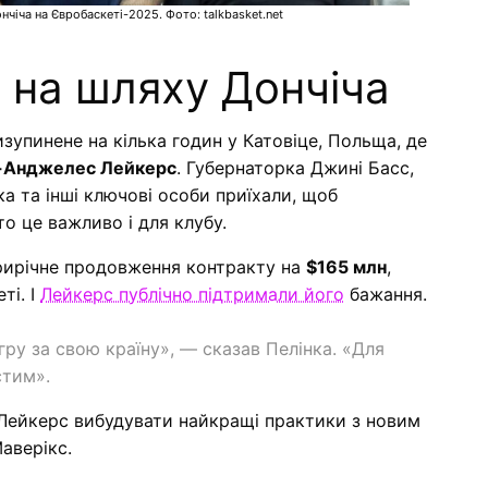
чіча на Євробаскеті-2025. Фото: talkbasket.net
 на шляху Дончіча
зупинене на кілька годин у Катовіце, Польща, де
-Анджелес Лейкерс
. Губернаторка Джині Басс,
а та інші ключові особи приїхали, щоб
о це важливо і для клубу.
 трирічне продовження контракту на
$165 млн
,
ті. І
Лейкерс публічно підтримали його
бажання.
 гру за свою країну», — сказав Пелінка. «Для
стим».
 Лейкерс вибудувати найкращі практики з новим
аверікс.