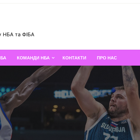
у НБА та ФІБА
НБА
КОМАНДИ НБА
КОНТАКТИ
ПРО НАС