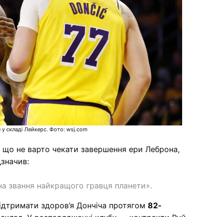
 у складі Лейкерс. Фото: wsj.com
 що не варто чекати завершення ери Леброна,
дзначив:
на звання найкращого гравця планети».
підтримати здоров’я Дончіча протягом
82-