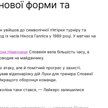
нової форми та
Він увійшов до символічної п’ятірки турніру та
 із часів Нікоса Галліса у 1989 році. У матчах на
іона Німеччини
Словенія вела більшість часу, а
роводив на майданчику.
атаку, але й помітний прогрес у захисті.
ував відеонарізку дій Луки для тренера Словенії
найкращого оборонця команди.
 коліна таки стався, — Лейкерс залишилися
магальному середовищі», — наголосив Пелінка.