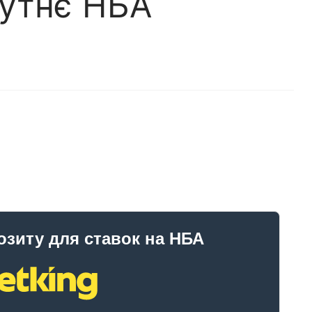
бутнє НБА
озиту для ставок на НБА