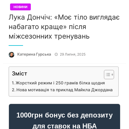
НОВИНИ
Лука Дончіч: «Моє тіло виглядає
набагато краще» після
міжсезонних тренувань
Опубліковано
Катерина Гурська
29 Липня, 2025
Зміст
Жорсткий режим і 250 грамів білка щодня
Нова мотивація та приклад Майкла Джордана
1000грн бонус без депозиту
для ставок на НБА