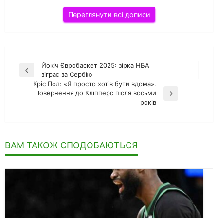
Переглянути всі дописи
Навігація
Йокіч Євробаскет 2025: зірка НБА
Попередній
зіграє за Сербію
записів
запис
Кріс Пол: «Я просто хотів бути вдома».
Повернення до Кліпперс після восьми
Наступний
років
запис
ВАМ ТАКОЖ СПОДОБАЮТЬСЯ