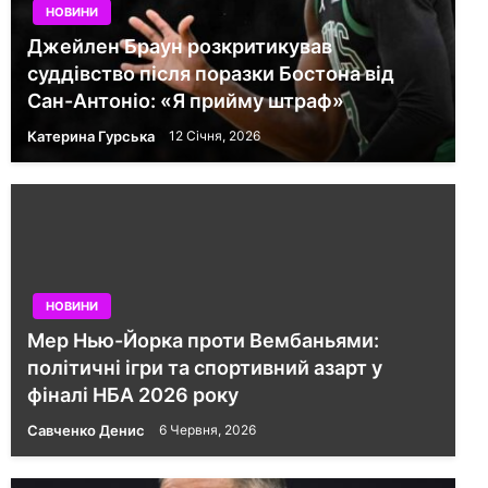
НОВИНИ
Джейлен Браун розкритикував
суддівство після поразки Бостона від
Сан-Антоніо: «Я прийму штраф»
Катерина Гурська
12 Січня, 2026
НОВИНИ
Мер Нью-Йорка проти Вембаньями:
політичні ігри та спортивний азарт у
фіналі НБА 2026 року
Савченко Денис
6 Червня, 2026