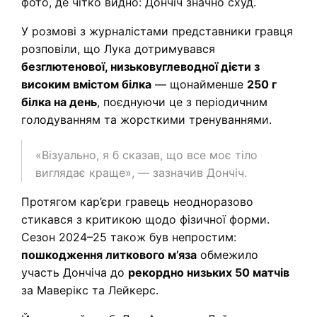
фото, де чітко видно: Дончіч значно схуд.
У розмові з журналістами представники гравця
розповіли, що Лука дотримувався
безглютенової, низьковуглеводної дієти з
високим вмістом білка
— щонайменше
250 г
білка на день
, поєднуючи це з періодичним
голодуванням та жорсткими тренуваннями.
«Візуально, я б сказав, що все моє тіло
виглядає краще», — зазначив Дончіч.
Протягом кар’єри гравець неодноразово
стикався з критикою щодо фізичної форми.
Сезон 2024–25 також був непростим:
пошкодження литкового м’яза
обмежило
участь Дончіча до
рекордно низьких 50 матчів
за Маверікс та Лейкерс.