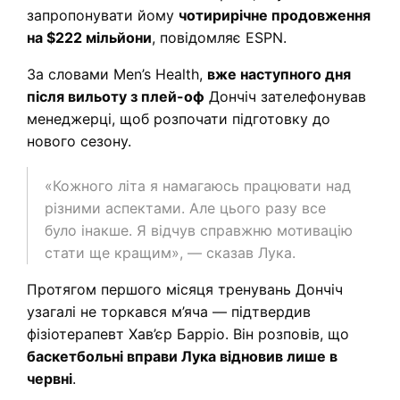
запропонувати йому
чотирирічне продовження
на $222 мільйони
, повідомляє ESPN.
За словами Men’s Health,
вже наступного дня
після вильоту з плей-оф
Дончіч зателефонував
менеджерці, щоб розпочати підготовку до
нового сезону.
«Кожного літа я намагаюсь працювати над
різними аспектами. Але цього разу все
було інакше. Я відчув справжню мотивацію
стати ще кращим», — сказав Лука.
Протягом першого місяця тренувань Дончіч
узагалі не торкався м’яча — підтвердив
фізіотерапевт Хав’єр Барріо. Він розповів, що
баскетбольні вправи Лука відновив лише в
червні
.