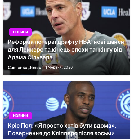
НОВИНИ
Реформа лотереї драфту НБА: нові шанси
для Лейкерс та кінець епохи танкінгу від
Адама Сільвера
Савченко Денис
1 Червня, 2026
НОВИНИ
Кріс Пол: «Я просто хотів бути вдома».
Повернення до Кліпперс після восьми