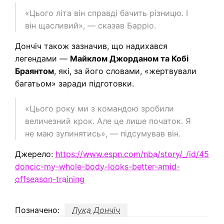
«Цього літа він справді бачить різницю. І
він щасливий», — сказав Барріо.
Дончіч також зазначив, що надихався
легендами —
Майклом Джорданом та Кобі
Браянтом
, які, за його словами, «жертвували
багатьом» заради підготовки.
«Цього року ми з командою зробили
величезний крок. Але це лише початок. Я
не маю зупинятись», — підсумував він.
Джерело:
https://www.espn.com/nba/story/_/id/45841
doncic-my-whole-body-looks-better-amid-
offseason-training
Позначено:
Лука Дончіч