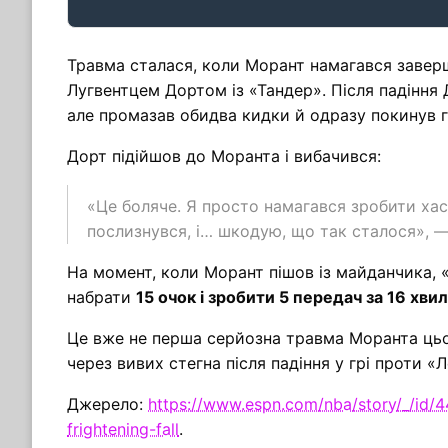
Травма сталася, коли Морант намагався завер
Лугвентцем Дортом із «Тандер». Після падіння 
але промазав обидва кидки й одразу покинув г
Дорт підійшов до Моранта і вибачився:
«Це боляче. Я просто намагався зробити хасл
послизнувся, і… шкодую, що так сталося», —
На момент, коли Морант пішов із майданчика, «Г
набрати
15 очок і зробити 5 передач за 16 хви
Це вже не перша серйозна травма Моранта цьог
через вивих стегна після падіння у грі проти «
Джерело:
https://www.espn.com/nba/story/_/id/4
frightening-fall
.