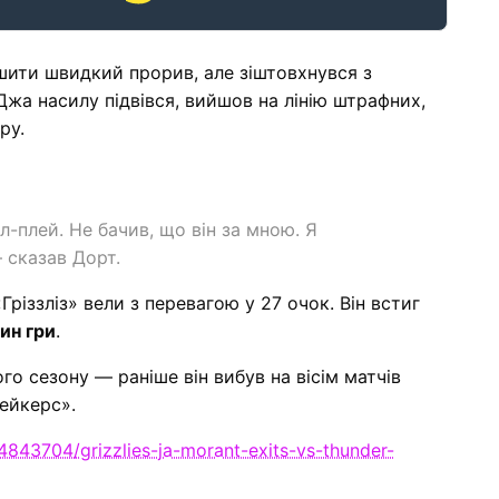
шити швидкий прорив, але зіштовхнувся з
Джа насилу підвівся, вийшов на лінію штрафних,
ру.
-плей. Не бачив, що він за мною. Я
 сказав Дорт.
різзліз» вели з перевагою у 27 очок. Він встиг
лин гри
.
о сезону — раніше він вибув на вісім матчів
Лейкерс».
4843704/grizzlies-ja-morant-exits-vs-thunder-