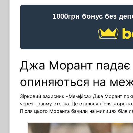
1000грн бонус без деп
Джа Морант падає —
опиняються на меж
Зірковий захисник «Мемфіса» Джа Морант поки
через травму стегна. Це сталося після жорстког
Після цього Моранта бачили на милицях біля ла