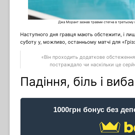
Джа Морант зазнав травми стегна в третьому 
Наступного дня гравця мають обстежити, і лише
суботу у, можливо, останньому матчі для «Грізз
«Він проходить додаткове обстеження 
постраждало чи наскільки це серйо
Падіння, біль і виб
1000грн бонус без деп