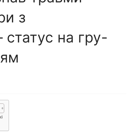
ри з
статус на гру-
ням
жі