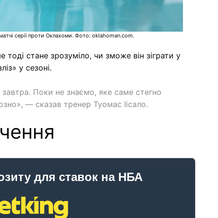
матчі серії проти Оклахоми. Фото: oklahoman.com.
 тоді стане зрозуміло, чи зможе він зіграти у
ліз» у сезоні.
завтра. Поки не знаємо, яке саме стегно
зно», — сказав тренер Туомас Іісало.
ачення
озиту для ставок на НБА