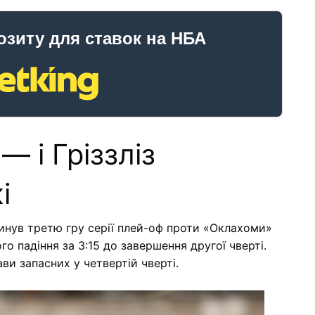
озиту для ставок на НБА
 і Гріззліз
і
нув третю гру серії плей-оф проти «Оклахоми»
о падіння за 3:15 до завершення другої чверті.
ви запасних у четвертій чверті.