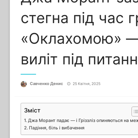
стегна під час г
«Оклахомою» — 
виліт під питан
Опубліковано
Савченко Денис
25 Квітня, 2025
Зміст
Джа Морант падає — і Гріззліз опиняються на ме
Падіння, біль і вибачення