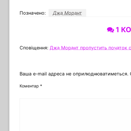
Позначено:
Джа Морант
1 К
Сповіщення:
Джа Морант пропустить початок 
ЗАЛИШИТЬ ВІДПОВІДЬ
Ваша e-mail адреса не оприлюднюватиметься.
Коментар
*