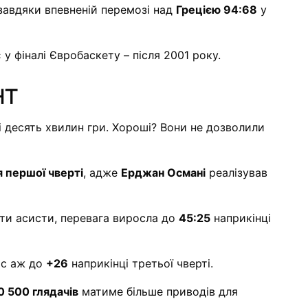
 завдяки впевненій перемозі над
Грецією 94:68
у
 у фіналі Євробаскету – після 2001 року.
нт
ші десять хвилин гри. Хороші? Вони не дозволили
я першої чверті
, адже
Ерджан Османі
реалізував
ти асисти, перевага виросла до
45:25
наприкінці
ріс аж до
+26
наприкінці третьої чверті.
0 500 глядачів
матиме більше приводів для