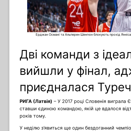
Ерджан Османі та Альперен Шенгюн блокують прохід Янніса А
Дві команди з іде
вийшли у фінал, а
приєдналася Туре
РИГА (Латвія)
– У 2017 році Словенія виграла 
ставши єдиною командою, якій це вдалося відт
років тому.
У неділю з’явиться ще один бездоганний чемпі