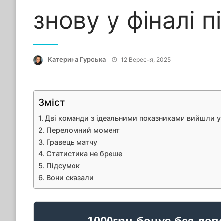
знову у фіналі п
Опубліковано
Катерина Гурська
12 Вересня, 2025
Зміст
Дві команди з ідеальними показниками вийшли у
Переломний момент
Гравець матчу
Статистика не бреше
Підсумок
Вони сказали
1000грн бонус без деп