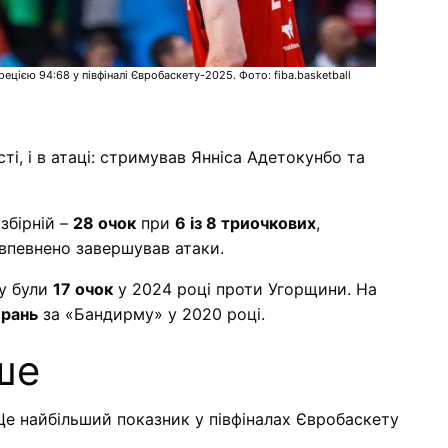
цією 94:68 у півфіналі Євробаскету-2025. Фото: fiba.basketball
ті, і в атаці: стримував Янніса Адетокунбо та
збірній –
28 очок
при
6 із 8 триочкових
,
 впевнено завершував атаки.
у були
17 очок
у 2024 році проти Угорщини. На
ирань
за «Бандирму» у 2020 році.
ше
Це найбільший показник у півфіналах Євробаскету