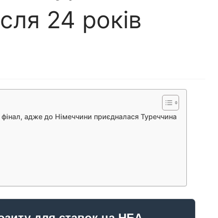
ісля 24 років
 фінал, адже до Німеччини приєдналася Туреччина
озиту для ставок на НБА