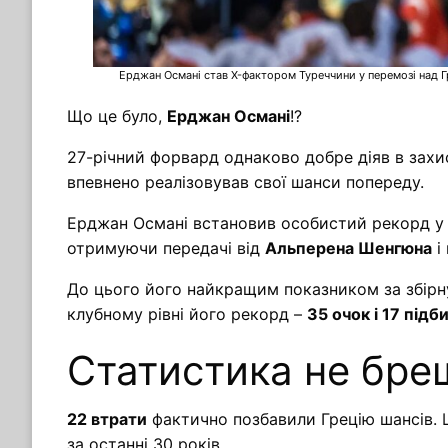
Ерджан Османі став X-фактором Туреччини у перемозі над Гре
Що це було,
Ерджан Османі
!?
27-річний форвард однаково добре діяв в захис
впевнено реалізовував свої шанси попереду.
Ерджан Османі встановив особистий рекорд у 
отримуючи передачі від
Альперена Шенгюна
і
До цього його найкращим показником за збірн
клубному рівні його рекорд –
35 очок і 17 підб
Статистика не бре
22 втрати
фактично позбавили Грецію шансів. 
за останні 30 років.