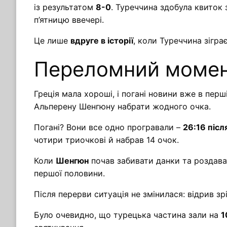
із результатом
8-0
. Туреччина здобула квиток
п’ятницю ввечері.
Це лише
вдруге в історії
, коли Туреччина зіграє
Переломний моме
Греція мала хороші, і погані новини вже в пер
Альперену Шенгюну набрати жодного очка.
Погані? Вони все одно програвали –
26:16 післ
чотири триочкові й набрав 14 очок.
Коли
Шенгюн
почав забивати данки та роздава
першої половини.
Після перерви ситуація не змінилася: відрив з
Було очевидно, що турецька частина зали на
1