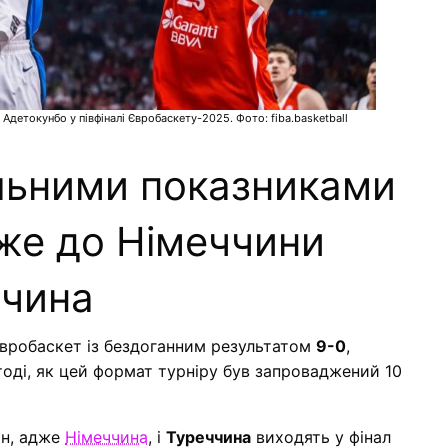
детокунбо у півфіналі Євробаскету-2025. Фото: fiba.basketball
альними показниками
дже до Німеччини
ччина
Євробаскет із бездоганним результатом
9-0
,
оді, як цей формат турніру був запроваджений 10
он, адже
Німеччина
, і
Туреччина
виходять у фінал