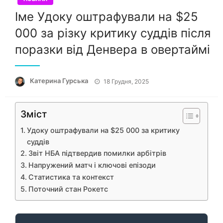
Іме Удоку оштрафували на $25
000 за різку критику суддів після
поразки від Денвера в овертаймі
Опубліковано
Катерина Гурська
18 Грудня, 2025
Зміст
Удоку оштрафували на $25 000 за критику
суддів
Звіт НБА підтвердив помилки арбітрів
Напружений матч і ключові епізоди
Статистика та контекст
Поточний стан Рокетс