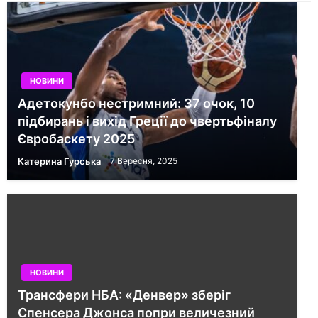
НОВИНИ
Адетокунбо нестримний: 37 очок, 10
підбирань і вихід Греції до чвертьфіналу
Євробаскету 2025
Катерина Гурська
7 Вересня, 2025
НОВИНИ
Трансфери НБА: «Денвер» зберіг
Спенсера Джонса попри величезний