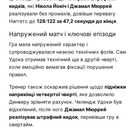
кидків
, які
Нікола Йокіч і Джамал Мюррей
реалізували без промахів, довівши перевагу
Наггетс до
128:122 за 47,2 секунди до кінця
.
Напружений матч і ключові епізоди
Гра мала напружений характер і
супроводжувалася низкою технічних фолів. Сам
Удока отримав технічний ще в другій чверті,
коли емоційно вимагав фіксації порушення
правил.
Тренер також оскаржив рішення щодо
підніжки
наприкінці четвертої чверті
, яке дозволило
Денверу зрівняти рахунок. Челендж Удоки був
відхилений, після чого
Джамал Мюррей
реалізував штрафний кидок
, перевівши гру в
овертайм.