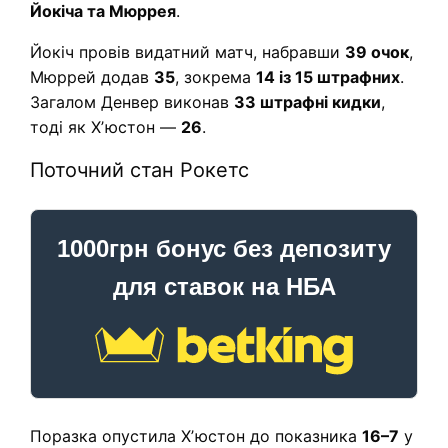
Йокіча та Мюррея
.
Йокіч провів видатний матч, набравши
39 очок
,
Мюррей додав
35
, зокрема
14 із 15 штрафних
.
Загалом Денвер виконав
33 штрафні кидки
,
тоді як Хʼюстон —
26
.
Поточний стан Рокетс
1000грн бонус без депозиту
для ставок на НБА
Поразка опустила Хʼюстон до показника
16–7
у