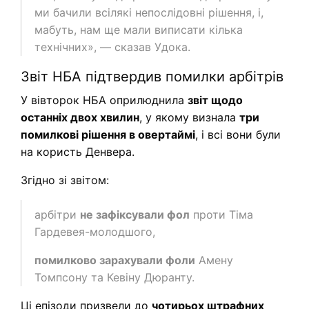
ми бачили всілякі непослідовні рішення, і,
мабуть, нам ще мали виписати кілька
технічних», — сказав Удока.
Звіт НБА підтвердив помилки арбітрів
У вівторок НБА оприлюднила
звіт щодо
останніх двох хвилин
, у якому визнала
три
помилкові рішення в овертаймі
, і всі вони були
на користь Денвера.
Згідно зі звітом:
арбітри
не зафіксували фол
проти Тіма
Гардевея-молодшого,
помилково зарахували фоли
Амену
Томпсону та Кевіну Дюранту.
Ці епізоди призвели до
чотирьох штрафних