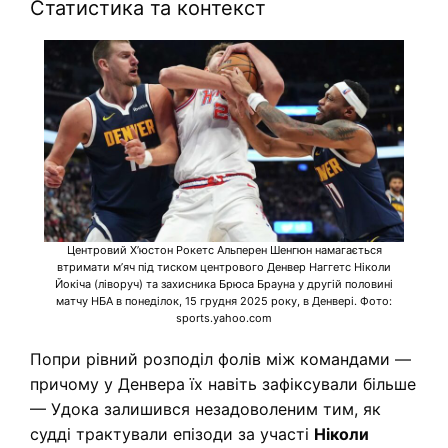
Статистика та контекст
Центровий Хʼюстон Рокетс Альперен Шенгюн намагається
втримати м’яч під тиском центрового Денвер Наггетс Ніколи
Йокіча (ліворуч) та захисника Брюса Брауна у другій половині
матчу НБА в понеділок, 15 грудня 2025 року, в Денвері. Фото:
sports.yahoo.com
Попри рівний розподіл фолів між командами —
причому у Денвера їх навіть зафіксували більше
— Удока залишився незадоволеним тим, як
судді трактували епізоди за участі
Ніколи