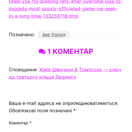
fined-25k-for-blasting-refs-after-overtime-loss-to-
nuggets-most-poorly-officiated-game-ive-seen-
in-a-long-time-133259718.html
Позначено:
Іме Удока
1 КОМЕНТАР
Сповіщення:
Хімія Шенгюна й Томпсона — ключ
до третього кільця Дюранта
ЗАЛИШИТЬ ВІДПОВІДЬ
Ваша e-mail адреса не оприлюднюватиметься.
Обов’язкові поля позначені
*
Коментар
*