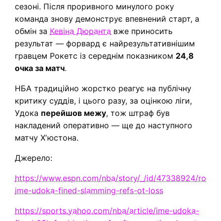
сезоні. Після проривного минулого року
команда знову демонструє впевнений старт, а
обмін за
Кевіна Дюранта
вже приносить
результат — форвард є найрезультативнішим
гравцем Рокетс із середнім показником
24,8
очка за матч
.
НБА традиційно жорстко реагує на публічну
критику суддів, і цього разу, за оцінкою ліги,
Удока
перейшов межу
, тож штраф був
накладений оперативно — ще до наступного
матчу Хʼюстона.
Джерело:
https://www.espn.com/nba/story/_/id/47338924/rocke
ime-udoka-fined-slamming-refs-ot-loss
https://sports.yahoo.com/nba/article/ime-udoka-