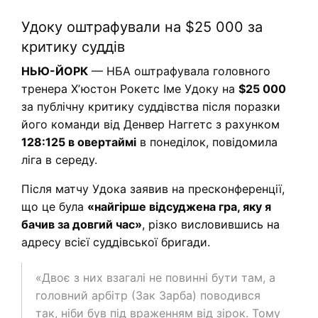
Удоку оштрафували на $25 000 за
критику суддів
НЬЮ-ЙОРК
— НБА оштрафувала головного
тренера Хʼюстон Рокетс Іме Удоку на
$25 000
за публічну критику суддівства після поразки
його команди від Денвер Наггетс з рахунком
128:125 в овертаймі
в понеділок, повідомила
ліга в середу.
Після матчу Удока заявив на пресконференції,
що це була
«найгірше відсуджена гра, яку я
бачив за довгий час»
, різко висловившись на
адресу всієї суддівської бригади.
«Двоє з них взагалі не повинні бути там, а
головний арбітр (Зак Зарба) поводився
так, ніби був під враженням від зірок. Тому