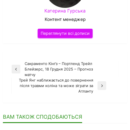
Катерина Гурська
Контент менеджер
Переглянути всі дописи
Навігація
Сакраменто Кінґз – Портленд Трейл
Блейзерс, 18 Грудня 2025 – Прогноз
Попередній
записів
матчу
запис
Трей Янг наближається до повернення
після травми коліна та може зіграти за
Наступний
Атланту
запис
ВАМ ТАКОЖ СПОДОБАЮТЬСЯ