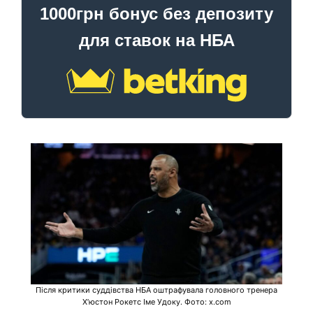
1000грн бонус без депозиту
для ставок на НБА
Після критики суддівства НБА оштрафувала головного тренера
Хʼюстон Рокетс Іме Удоку. Фото: x.com