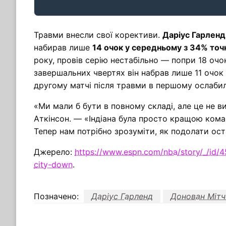
Травми внесли свої корективи.
Даріус Гарленд
набирав лише
14 очок у середньому з 34% точ
року, провів серію нестабільно — попри 18 очо
завершальних чвертях він набрав лише 11 очок 
другому матчі після травми в першому ослабил
«Ми мали б бути в повному складі, але це не в
Аткінсон. — «Індіана була просто кращою кома
Тепер нам потрібно зрозуміти, як подолати оста
Джерело:
https://www.espn.com/nba/story/_/id/4
city-down
.
Позначено:
Даріус Гарленд
Донован Мітч