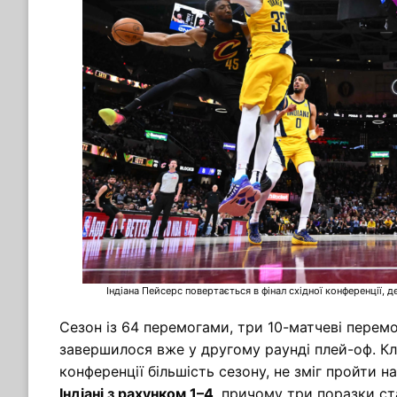
Індіана Пейсерс повертається в фінал східної конференції, д
Сезон із 64 перемогами, три 10-матчеві перемо
завершилося вже у другому раунді плей-оф. Клі
конференції більшість сезону, не зміг пройти н
Індіані з рахунком 1–4
, причому три поразки ст