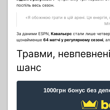
поспіль весь сезон.
«Я обожнюю грати в цій арені. Ця енергія,
Мі
За даними ESPN,
Кавальєрс
стали лише четвер
щонайменше
64 матчі у регулярному сезоні
, а
Травми, невпевнені
шанс
1000грн бонус без деп