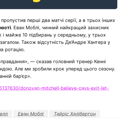
пропустив перші два матчі серії, а в трьох інших
ності
. Еван Моблі, чинний найкращий захисник
к і майже 10 підбирань у середньому, у трьох
загалом. Також відсутність Де’Андре Хантера у
а ротацію.
иправдання», — сказав головний тренер Кенні
ндою. Але ми зробили крок уперед цього сезону.
нній бар’єр».
5137630/donovan-mitchell-believe-cavs-exit-let-
елл
Еван Моблі
Тайріс Халібертон