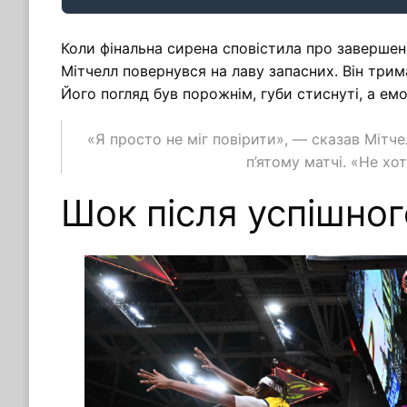
Коли фінальна сирена сповістила про завершен
Мітчелл повернувся на лаву запасних. Він трим
Його погляд був порожнім, губи стиснуті, а емо
«Я просто не міг повірити», — сказав Мітче
п’ятому матчі. «Не хоті
Шок після успішног