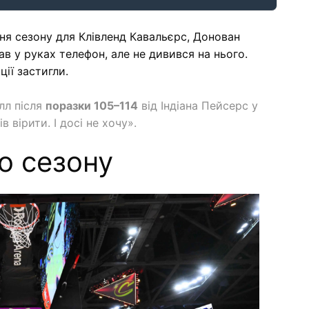
ня сезону для Клівленд Кавальєрс, Донован
ав у руках телефон, але не дивився на нього.
ції застигли.
лл після
поразки 105–114
від Індіана Пейсерс у
в вірити. І досі не хочу».
о сезону