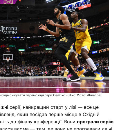
е буде очікувати переможця пари Селтікс – Нікс. Фото: dhnet.be.
жні серії, найкращий старт у лізі — все це
вленд, який посідав перше місце в Східній
авіть до фіналу конференції. Вони
програли серію
алися вдома — там, де вони не програвали двічі