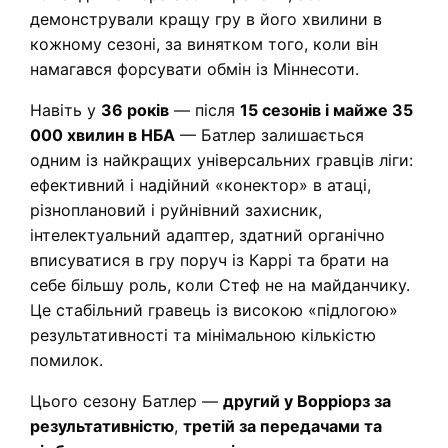
демонстрували кращу гру в його хвилини в
кожному сезоні, за винятком того, коли він
намагався форсувати обмін із Міннесоти.
Навіть у
36 років
— після
15 сезонів і майже 35
000 хвилин в НБА
— Батлер залишається
одним із найкращих універсальних гравців ліги:
ефективний і надійний «конектор» в атаці,
різноплановий і руйнівний захисник,
інтелектуальний адаптер, здатний органічно
вписуватися в гру поруч із Каррі та брати на
себе більшу роль, коли Стеф не на майданчику.
Це стабільний гравець із високою «підлогою»
результативності та мінімальною кількістю
помилок.
Цього сезону Батлер —
другий у Ворріорз за
результативністю
,
третій за передачами та