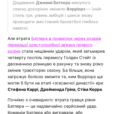
Додавання
Джиммі Батлера
минулого
сезону докорінно змінило
Ворріорз
— їхній
стиль гри, рівень амбіцій і шанси знову
проводити змістовний баскетбол глибоко
навесні.
Але втрата
Батлера в понеділок через розрив
передньої хрестоподібної зв’язки правого
коліна
стала нищівним ударом, який затьмарив
четверту поспіль перемогу Голден Стейт із
двозначною різницею в рахунку та знову різко
змінив траєкторію сезону. Ба більше, вона
загрожує болісно змінити те, ким Ворріорз ще
могли б бути на етапі «згасаючої династії» ери
Стефена Каррі, Дреймонда Гріна, Стіва Керра
.
Почнімо з очевидного: втрата гравця рівня
Батлера — це надзвичайно серйозний удар.
Команди Батлера або вигравали, або