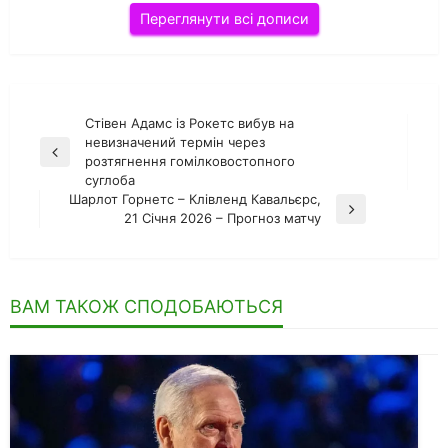
Переглянути всі дописи
Навігація
Стівен Адамс із Рокетс вибув на
невизначений термін через
записів
Попередній
розтягнення гомілковостопного
запис
суглоба
Шарлот Горнетс – Клівленд Кавальєрс,
Наступний
21 Січня 2026 – Прогноз матчу
запис
ВАМ ТАКОЖ СПОДОБАЮТЬСЯ