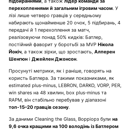
підбираннями
, а також
лідер команди за
перехопленнями й загальним ігровим часом
. У
лізі лише четверо гравців у середньому
набирають щонайменше 20 очок, 5 підбирань, 4
передачі й 1 перехоплення за матч,
реалізовуючи понад 50% кидків: Батлер,
постійний фаворит у боротьбі за MVP
Нікола
Йокіч
, а також зірки, що зростають,
Алперен
Шенгюн
і
Джейлен Джонсон
.
Просунуті метрики, як і раніше, говорять на
користь Батлера. За такими показниками, як
estimated plus-minus, LEBRON, DARKO, VORP, PER,
win shares на 48 хвилин, box plus-minus та
RAPM, він стабільно перебував у діапазоні
топ-15–20 гравців сезону
.
За даними Cleaning the Glass, Ворріорз були
на
9,6 очка кращими на 100 володінь із Батлером