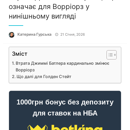
означає для Ворріорз у
нинішньому вигляді
Опубліковано
Катерина Гурська
21 Січня, 2026
Зміст
Втрата Джиммі Батлера кардинально змінює
Ворріорз
Що далі для Голден Стейт
1000грн бонус без депозиту
для ставок на НБА