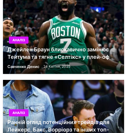
АНАЛІЗ
Джейлен Браун блискавично замінює
Тейтума та тягне «Селтікс» у плей‑оф
Савченко Денис
24 Квітня, 2025
АНАЛІЗ
Ранній огляд потенційних трейдів для
Лейкерс, Бакс, Ворріорз та інших топ-