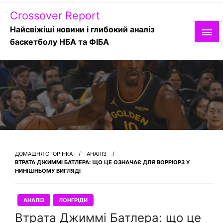
Skip
Crossover Report
to
content
Найсвіжіші новини і глибокий аналіз
баскетболу НБА та ФІБА
ДОМАШНЯ СТОРІНКА
АНАЛІЗ
ВТРАТА ДЖИММІ БАТЛЕРА: ЩО ЦЕ ОЗНАЧАЄ ДЛЯ ВОРРІОРЗ У
НИНІШНЬОМУ ВИГЛЯДІ
АНАЛІЗ
ЛОНГРІДИ
Втрата Джиммі Батлера: що це