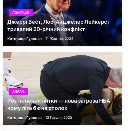
ЛОНГРІДИ
Джеррі Вест, Лос-Анджелес Лейкерс і
тривалий 20-річний конфлікт
Катерина Гурська
11 Жовтня, 2024
АНАЛІЗ
Розтягнення литки — нова загроза НБА:
чому ліга б’є на сполох
Катерина Гурська
12 Грудня, 2025