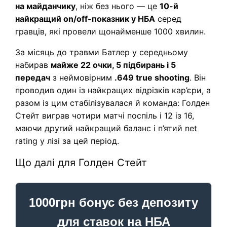
на майданчику
, ніж без нього — це
10-й
найкращий on/off-показник у НБА
серед
гравців, які провели щонайменше 1000 хвилин.
За місяць до травми Батлер у середньому
набирав
майже 22 очки, 5 підбирань і 5
передач
з неймовірним
.649 true shooting
. Він
проводив один із найкращих відрізків кар’єри, а
разом із цим стабілізувалася й команда: Голден
Стейт виграв чотири матчі поспіль і 12 із 16,
маючи другий найкращий баланс і п’ятий net
rating у лізі за цей період.
Що далі для Голден Стейт
1000грн бонус без депозиту
для ставок на НБА