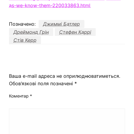
as-we-know-them-220033863.html
Позначено:
Джиммі Батлер
Дреймонд Грін
Стефен Каррі
Стів Керр
ЗАЛИШИТЬ ВІДПОВІДЬ
Ваша e-mail адреса не оприлюднюватиметься.
Обов’язкові поля позначені
*
Коментар
*