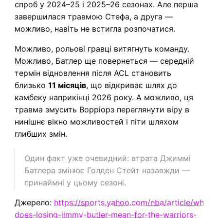
спроб у 2024–25 і 2025–26 сезонах. Але перша
завершилася травмою Стефа, а друга —
можливо, навіть не встигла розпочатися.
Можливо, рольові гравці витягнуть команду.
Можливо, Батлер ще повернеться — середній
термін відновлення після ACL становить
близько
11 місяців
, що відкриває шлях до
камбеку наприкінці 2026 року. А можливо, ця
травма змусить Ворріорз переглянути віру в
нинішнє вікно можливостей і піти шляхом
глибших змін.
Один факт уже очевидний: втрата Джиммі
Батлера змінює Голден Стейт назавжди —
принаймні у цьому сезоні.
Джерело:
https://sports.yahoo.com/nba/article/what-
does-losing-jimmy-butler-mean-for-the-warriors-