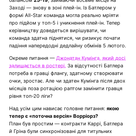
Заході — знову в зоні плей-ін. Із Батлером у
формі All-Star команда могла реально мріяти
про підйом у топ-5 і уникнення плей-ін. Тепер
керівництву доведеться вирішувати, чи
команда здатна піднятися, чи ризикує почати
падіння напередодні дедлайну обмінів 5 лютого.
Окреме питання —
Джонатан Кумінга, який досі
залишається в ростері.
За відсутності Батлера
потреба в гравці флангу, здатному створювати
очки, зростає. Але чи здатен Кумінга після двох
місяців поза ротацією раптом замінити гравця
рівня топ-20 ліги?
Над усім цим нависає головне питання:
якою
тепер є «поточна версія» Ворріорз?
План був простим — контракти Каррі, Батлера
й Гріна були синхронізовані для титульних