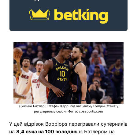
Джиммі Батлер і Стефен Каррі під час матчу Голден Стейт у
регулярному сезоні. Фото: cbssports.com
У цей відрізок Ворріорз перегравали суперників
на
8,4 очка на 100 володінь
із Батлером на