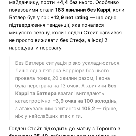
майданчику, проти
+4,4
без нього. Особливо
показовими стали
183 хвилини без Каррі
, коли
Батлер був у грі:
+12,9 net rating
— ще одне
підтвердження тенденції, яка почалася
минулого сезону, коли Голден Стейт навчився
не просто виживати без Стефа, а іноді й
нарощувати перевагу.
Без Батлера ситуація різко ускладнюється.
Лише одна п’ятірка Ворріорз без нього
провела понад 20 хвилин разом, і вона
була переграна на 13 очок. А хвилини
без
Каррі та Батлера
взагалі виглядають
катастрофічно:
–3,9 очка на 100 володінь
,
з атакувальним рейтингом
105,2
— гірше,
ніж у найслабших атак ліги.
Голден Стейт підходить до матчу з Торонто з
балансом
25–19
, займаючи восьме місце на