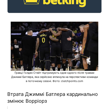
Гравці Голден Стейт підтримують одне одного після травми
Джиммі Батлера, яка серйозно вплинула на перспективи команди
в поточному сезоні. Фото: clutchpoints.com
Втрата Джиммі Батлера кардинально
змінює Ворріорз