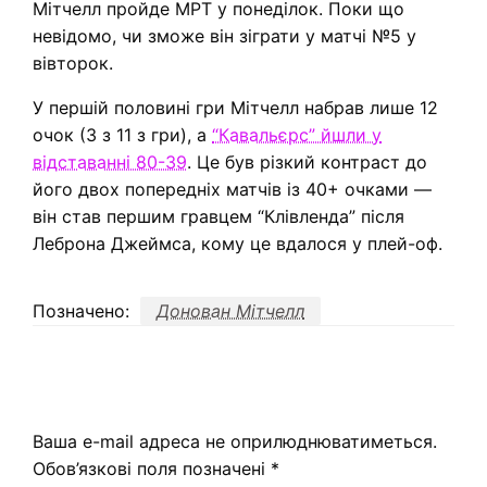
Мітчелл пройде МРТ у понеділок. Поки що
невідомо, чи зможе він зіграти у матчі №5 у
вівторок.
У першій половині гри Мітчелл набрав лише 12
очок (3 з 11 з гри), а
“Кавальєрс” йшли у
відставанні 80-39
. Це був різкий контраст до
його двох попередніх матчів із 40+ очками —
він став першим гравцем “Клівленда” після
Леброна Джеймса, кому це вдалося у плей-оф.
Позначено:
Донован Мітчелл
ЗАЛИШИТЬ ВІДПОВІДЬ
Ваша e-mail адреса не оприлюднюватиметься.
Обов’язкові поля позначені
*