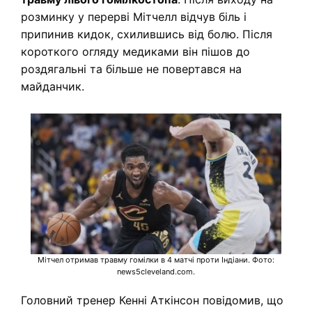
розминку у перерві Мітчелл відчув біль і
припинив кидок, схилившись від болю. Після
короткого огляду медиками він пішов до
роздягальні та більше не повертався на
майданчик.
Мітчел отримав травму гомілки в 4 матчі проти Індіани. Фото:
news5cleveland.com.
Головний тренер Кенні Аткінсон повідомив, що