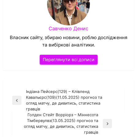
Савченко Денис
Власник сайту, збираю новини, роблю дослідження
та вибіркові аналітики.
Переглянути всі дописи
Навігація
Індіана Пейсерс(129) – Клівленд
Кавальєрс(109)(11.05.2025) прогноз та
записів
Попередній
огляд матчу, де дивитись, статистика
запис
гравців
Голден Стейт Ворріорз – Міннесота
Тімбервулвз(13.05.2025) прогноз та
Наступний
огляд матчу, де дивитись, статистика
запис
гравців