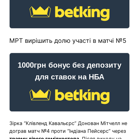
МРТ вирішить долю участі в матчі №5
1000грн бонус без депозиту
для ставок на НБА
Зірка “Клівленд Кавальєрс” Донован Мітчелл не
дограв матч №4 проти “Індіана Пейсерс” через
травму лівого гомілкостопа
. Після виходу на