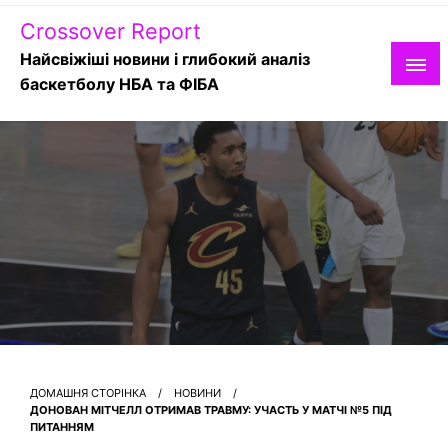
Skip
Crossover Report
to
content
Найсвіжіші новини і глибокий аналіз
баскетболу НБА та ФІБА
ДОМАШНЯ СТОРІНКА
НОВИНИ
ДОНОВАН МІТЧЕЛЛ ОТРИМАВ ТРАВМУ: УЧАСТЬ У МАТЧІ №5 ПІД
ПИТАННЯМ